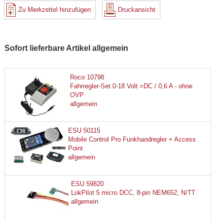
Zu Merkzettel hinzufügen
Druckansicht
Sofort lieferbare Artikel allgemein
Roco 10798
Fahrregler-Set 0-18 Volt =DC / 0,6 A - ohne
OVP
allgemein
ESU 50115
Mobile Control Pro Funkhandregler + Access
Point
allgemein
ESU 59820
LokPilot 5 micro DCC, 8-pin NEM652, N/TT
allgemein