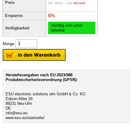
Preis
inkl. MwSt - zzgl.
Versand
6%
Ersparnis
Vorrätig und sofort
Verfügbarkeit
lieferbar.
Menge
Herstellerangaben nach EU 2023/988
Produktsicherheitsverordnung (GPSR):
ESU electronic solutions ulm GmbH & Co. KG
Edison Allee 29
89231 Neu-Ulm
DE
info@esu.eu
www.esu.eu/startseite/