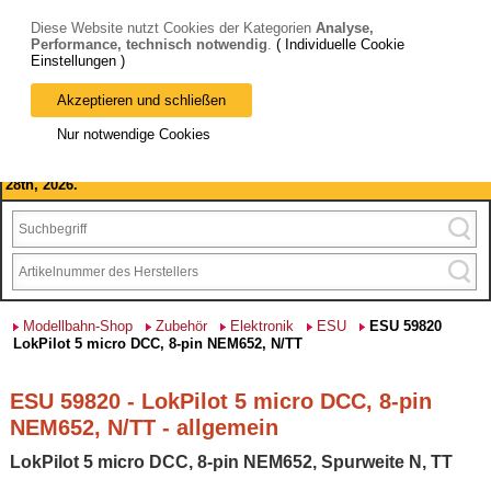
Diese Website nutzt Cookies der Kategorien
Analyse,
Performance, technisch notwendig
.
( Individuelle Cookie
Einstellungen )
Akzeptieren und schließen
Bitte beachten Sie: wir machen Betriebsferien, vom 03. bis 28.
Nur notwendige Cookies
August 2026 haben wir geschlossen.
Please note: we are closed for company holidays from August 3rd to
28th, 2026.
Modellbahn-Shop
Zubehör
Elektronik
ESU
ESU 59820
LokPilot 5 micro DCC, 8-pin NEM652, N/TT
ESU 59820 - LokPilot 5 micro DCC, 8-pin
NEM652, N/TT - allgemein
LokPilot 5 micro DCC, 8-pin NEM652, Spurweite N, TT