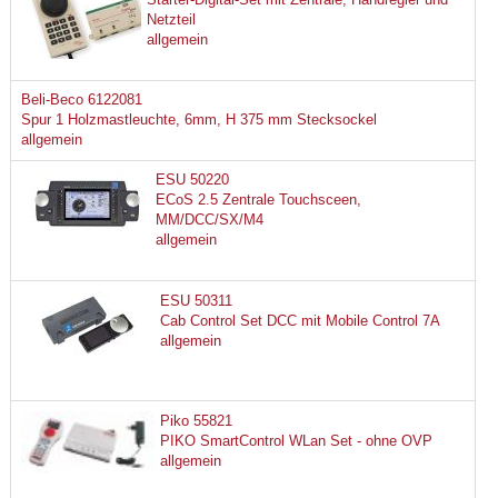
Netzteil
allgemein
Beli-Beco 6122081
Spur 1 Holzmastleuchte, 6mm, H 375 mm Stecksockel
allgemein
ESU 50220
ECoS 2.5 Zentrale Touchsceen,
MM/DCC/SX/M4
allgemein
ESU 50311
Cab Control Set DCC mit Mobile Control 7A
allgemein
Piko 55821
PIKO SmartControl WLan Set - ohne OVP
allgemein