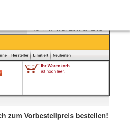
Ladengeschäft
|
Kontakt
|
Impressum
|
Startseite
eine
Hersteller
Limitiert
Neuheiten
Ihr Warenkorb
ist noch leer.
h zum Vorbestellpreis bestellen!