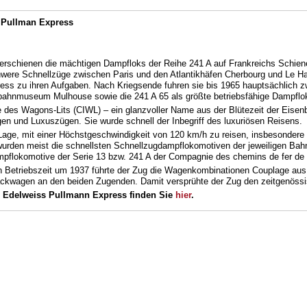
 Pullman Express
 erschienen die mächtigen Dampfloks der Reihe 241 A auf Frankreichs Schien
chwere Schnellzüge zwischen Paris und den Atlantikhäfen Cherbourg und Le Ha
ress zu ihren Aufgaben. Nach Kriegsende fuhren sie bis 1965 hauptsächlich z
nbahnmuseum Mulhouse sowie die 241 A 65 als größte betriebsfähige Dampflo
e des Wagons-Lits (CIWL) – ein glanzvoller Name aus der Blütezeit der Eisen
n und Luxuszügen. Sie wurde schnell der Inbegriff des luxuriösen Reisens.
ge, mit einer Höchstgeschwindigkeit von 120 km/h zu reisen, insbesondere 
urden meist die schnellsten Schnellzugdampflokomotiven der jeweiligen Bahn
mpflokomotive der Serie 13 bzw. 241 A der Compagnie des chemins de fer de 
en Betriebszeit um 1937 führte der Zug die Wagenkombinationen Couplage au
ckwagen an den beiden Zugenden. Damit versprühte der Zug den zeitgenössisc
m
Edelweiss Pullmann Express finden Sie
hier
.