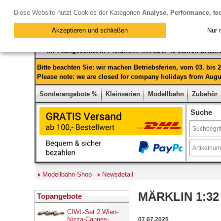
Diese Website nutzt Cookies der Kategorien
Analyse, Performance, te
Akzeptieren und schließen
Nur 
Ihr Fachgeschäft in Pforzheim mit über 40 Jahren Erfah
Bitte beachten Sie: wir machen Betriebsferien, vom 03. bis
Please note: we are closed for company holidays from Augus
Sonderangebote %
Kleinserien
Modellbahn
Zubehör
Suche
Modellbahn-Shop
Newsdetail
MÄRKLIN 1:32 E
Topangebote
CIWL-Set 2 Wien-
Nizza-Cannes-
07.07.2025