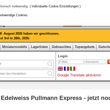
chnisch notwendig
.
( Individuelle Cookie Einstellungen )
notwendige Cookies
rung
 28. August 2026 haben wir geschlossen.
t 3rd to 28th, 2026.
Miniaturmodelle
Lagerlisten
Gebrauchtes
Topangebote
Gutsch
Login
Google Translate aktivieren
delweiss Pullmann Express - jetzt noc