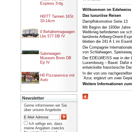
Express 3-tlg.
Willkommen im Edelweiss
Das luxuriöse Reisen
H0/TT Tannen 16St.
10-14cm
Dampflokomotive Serie 13
Mit Beginn der 1930er Jahre
0 Behältertragwagen
Weltkrieg beförderten sie s
Lbs 577 DB IV
berühmte Arlberg-Orient-Exp
blieben die 241 A 1 im Eise
Die Compagnie International
von Schlafwagen, Speisewage
Salonwagen
Museum Bonn DB
Der EDELWEISS war in der La
Ep IV
Luxembourg – Basel. Dafür w
entwickelte französische Da
In der von uns nachgestellt
H0 Pizzaservice mit
´Azur, ergänzt um zwei Gepä
Auto
Weitere Informationen zu
Newsletter
Gerne informieren wir Sie
über unsere Angebote
Ich willige ein, dass
meine Angaben zwecks