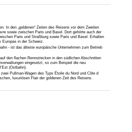
en. In den „goldenen“ Zeiten des Reisens vor dem Zweiten
vre sowie zwischen Paris und Basel. Dort gehörte auch der
wischen Paris und Straßburg sowie Paris und Basel. Erhalten
k Europas in der Schweiz.
bahn - ist das älteste europäische Unternehmen zum Betrieb
auf den flachen Rennstrecken in den südlichen Abschnitten
verwaltungen eingesetzt, so zum Beispiel die neu
l’Est (Ostbahn).
s zwei Pullman-Wagen des Typs Étoile du Nord und Côte d
hen, luxuriösen Flair der goldenen Zeit des Reisens.