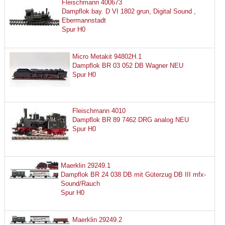
Fleischmann 400673
Dampflok bay. D VI 1802 grun, Digital Sound ,
Ebermannstadt
Spur H0
Micro Metakit 94802H.1
Dampflok BR 03 052 DB Wagner NEU
Spur H0
Fleischmann 4010
Dampflok BR 89 7462 DRG analog NEU
Spur H0
Maerklin 29249.1
Dampflok BR 24 038 DB mit Güterzug DB III mfx-
Sound/Rauch
Spur H0
Maerklin 29249.2