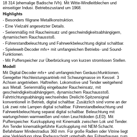
18 314 (ehemalige Badische IVh). Mit Witte-Windleitblechen und
einseitiger Indusi. Betriebszustand um 1968.
Highlights
- Besonders filigrane Metallkonstruktion.
- Eine Vielzahl angesetzter Details.
- Serienmäßig mit Raucheinsatz und geschwindigkeitsabhängigem,
dynamischem Rauchausstoß.
- Führerstandbeleuchtung und Fahrwerkbeleuchtung digital schaltbar.
- Spielewelt-Decoder mfx+ mit umfangreichen Betriebs- und Sound-
Funktionen.
- Mit Pufferspeicher zur Überbrückung von kurzen stromlosen Stellen.
Modell
Mit Digital-Decoder mfx+ und umfangreichen Geräuschfunktionen.
Geregelter Hochleistungsantrieb mit Schwungmasse im Kessel. 3
Achsen angetrieben. Haftreifen. Lokomotive und Tender weitgehend
aus Metall. Serienmäßig eingebauter Raucheinsatz, mit
geschwindigkeitsabhängigem, dynamischem Rauchausstoß.
Fahrtrichtungsabhängig wechselndes Dreilicht-Spitzensignal
konventionell in Betrieb, digital schaltbar. Zusätzlich sind vorne an der
Lok zwei rote Lampen digital schaltbar. Führerstandbeleuchtung und
Fahrwerkbeleuchtung separat digital schaltbar. Beleuchtung mit
wartungsfreien warmweißen und roten Leuchtdioden (LED). Mit
Pufferspeicher. Kurzkupplung mit Kinematik zwischen Lok und Tender.
Am Tender kinematikgeführte Kurzkupplung mit NEM-Schacht.
Befahrbarer Mindestradius 360 mm. Für große Radien oder Vitrine liegt
eine Verkleidung ohne Radausschnitt unterhalb des Führerhauses zum