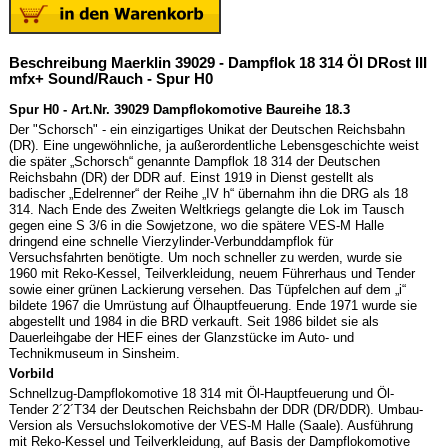
Beschreibung Maerklin 39029 - Dampflok 18 314 Öl DRost III
mfx+ Sound/Rauch - Spur H0
Spur H0 - Art.Nr. 39029 Dampflokomotive Baureihe 18.3
Der "Schorsch" - ein einzigartiges Unikat der Deutschen Reichsbahn
(DR). Eine ungewöhnliche, ja außerordentliche Lebensgeschichte weist
die später „Schorsch“ genannte Dampflok 18 314 der Deutschen
Reichsbahn (DR) der DDR auf. Einst 1919 in Dienst gestellt als
badischer „Edelrenner“ der Reihe „IV h“ übernahm ihn die DRG als 18
314. Nach Ende des Zweiten Weltkriegs gelangte die Lok im Tausch
gegen eine S 3/6 in die Sowjetzone, wo die spätere VES-M Halle
dringend eine schnelle Vierzylinder-Verbunddampflok für
Versuchsfahrten benötigte. Um noch schneller zu werden, wurde sie
1960 mit Reko-Kessel, Teilverkleidung, neuem Führerhaus und Tender
sowie einer grünen Lackierung versehen. Das Tüpfelchen auf dem „i“
bildete 1967 die Umrüstung auf Ölhauptfeuerung. Ende 1971 wurde sie
abgestellt und 1984 in die BRD verkauft. Seit 1986 bildet sie als
Dauerleihgabe der HEF eines der Glanzstücke im Auto- und
Technikmuseum in Sinsheim.
Vorbild
Schnellzug-Dampflokomotive 18 314 mit Öl-Hauptfeuerung und Öl-
Tender 2´2´T34 der Deutschen Reichsbahn der DDR (DR/DDR). Umbau-
Version als Versuchslokomotive der VES-M Halle (Saale). Ausführung
mit Reko-Kessel und Teilverkleidung, auf Basis der Dampflokomotive