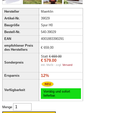
Hersteller
Maerklin
Artikel-Nr.
39029
Baugröße
Spur H0
Bestell-Nr.
540-39029
EAN
4001883390291
empfohlener Preis
€ 659,00
des Herstellers
Statt
€ 659.00
€ 579.00
Sonderpreis
inkl. MwSt - zzgl.
Versand
12%
Ersparnis
Verfügbarkeit
Vorrätig und sofort
lieferbar.
Menge