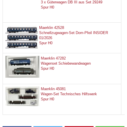
3 x Güterwagen DB III aus Set 29249
Spur H0
Maerklin 42528
Schnellzugwagen-Set Dom-Pfeil INSIDER
01/2026
Spur H0
Maerklin 47282
Wagenset Schiebewandwagen
Spur H0
Maerklin 45081
Wagen-Set Technisches Hilfswerk
Spur H0