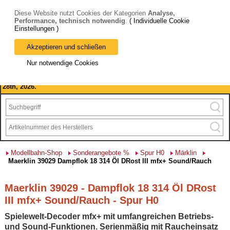
Diese Website nutzt Cookies der Kategorien
Analyse,
Performance, technisch notwendig
.
( Individuelle Cookie
Einstellungen )
Akzeptieren und schließen
Bitte beachten Sie: wir machen Betriebsferien, vom 03. bis 28.
Nur notwendige Cookies
August 2026 haben wir geschlossen.
Please note: we are closed for company holidays from August 3rd to
28th, 2026.
Modellbahn-Shop
Sonderangebote %
Spur H0
Märklin
Maerklin 39029 Dampflok 18 314 Öl DRost III mfx+ Sound/Rauch
Maerklin 39029 - Dampflok 18 314 Öl DRost
III mfx+ Sound/Rauch - Spur H0
Spielewelt-Decoder mfx+ mit umfangreichen Betriebs-
und Sound-Funktionen. Serienmäßig mit Raucheinsatz