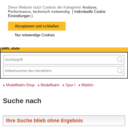
Diese Website nutzt Cookies der Kategorien
Analyse,
Performance, technisch notwendig
.
( Individuelle Cookie
Einstellungen )
Akzeptieren und schließen
Bitte beachten Sie: wir machen Betriebsferien, vom 03. bis 28.
Nur notwendige Cookies
August 2026 haben wir geschlossen.
Please note: we are closed for company holidays from August 3rd to
28th, 2026.
Modellbahn-Shop
Modellbahn
Spur I
Märklin
Suche nach
Ihre Suche blieb ohne Ergebnis