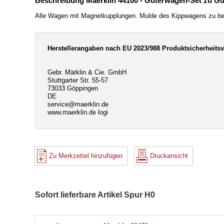
Beschreibung Maerklin 44100 - Güterwagen-Set zu Gü
Alle Wagen mit Magnetkupplungen. Mulde des Kippwagens zu beid
Herstellerangaben nach EU 2023/988 Produktsicherheits
Gebr. Märklin & Cie. GmbH
Stuttgarter Str. 55-57
73033 Göppingen
DE
service@maerklin.de
www.maerklin.de logi
Zu Merkzettel hinzufügen
Druckansicht
Sofort lieferbare Artikel Spur H0