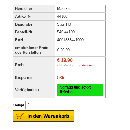
Hersteller
Maerklin
Artikel-Nr.
44100
Baugröße
Spur H0
Bestell-Nr.
540-44100
EAN
4001883441009
empfohlener Preis
€ 20,99
des Herstellers
€ 19.90
Preis
inkl. MwSt - zzgl.
Versand
5%
Ersparnis
Vorrätig und sofort
Verfügbarkeit
lieferbar.
Menge