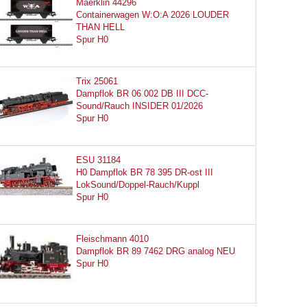
Maerklin 44296
Containerwagen W:O:A 2026 LOUDER
THAN HELL
Spur H0
Trix 25061
Dampflok BR 06 002 DB III DCC-
Sound/Rauch INSIDER 01/2026
Spur H0
ESU 31184
H0 Dampflok BR 78 395 DR-ost III
LokSound/Doppel-Rauch/Kuppl
Spur H0
Fleischmann 4010
Dampflok BR 89 7462 DRG analog NEU
Spur H0