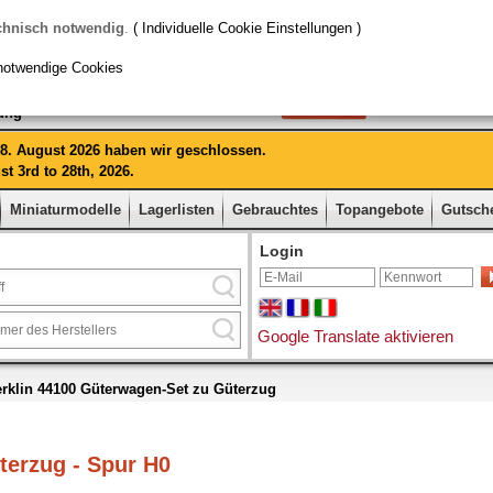
chnisch notwendig
.
( Individuelle Cookie Einstellungen )
notwendige Cookies
rung
 28. August 2026 haben wir geschlossen.
t 3rd to 28th, 2026.
Miniaturmodelle
Lagerlisten
Gebrauchtes
Topangebote
Gutsch
Login
Google Translate aktivieren
rklin 44100 Güterwagen-Set zu Güterzug
terzug - Spur H0