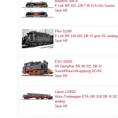
Maerklin 39476
E-Lok BR 101 128-7 W:O:A mfx-Sound
Spur H0
Piko 51180
E-Lok BR 144 001 DB IV grün DC-analog
Spur H0
ESU 31650
H0 Dampflok BR 80 031 DB III
Sound/Rauch/Kupplung DC/AC
Spur H0
Liliput 133502
Akku-Triebwagen ETA 180 018 DB III DC
analog
Spur H0