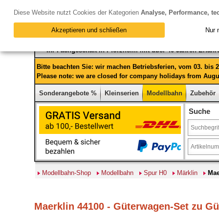
Diese Website nutzt Cookies der Kategorien
Analyse, Performance, te
Akzeptieren und schließen
Nur 
Ihr Fachgeschäft in Pforzheim mit über 40 Jahren Erfah
Bitte beachten Sie: wir machen Betriebsferien, vom 03. bis
Please note: we are closed for company holidays from Augus
Sonderangebote %
Kleinserien
Modellbahn
Zubehör
Suche
Modellbahn-Shop
Modellbahn
Spur H0
Märklin
Mae
Maerklin 44100 - Güterwagen-Set zu Gü