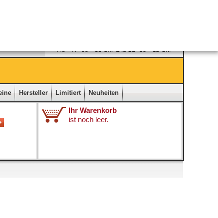
Ladengeschäft
|
Kontakt
|
Impressum
|
Startseite
eine
Hersteller
Limitiert
Neuheiten
Ihr Warenkorb
ist noch leer.