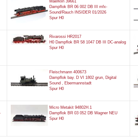
Maerklin 39661
Dampflok BR 06 002 DB III mfx-
Sound/Rauch INSIDER 01/2026
Spur H0
Rivarossi HR2017
H0 Dampflok BR 58 1047 DB III DC-analog
Spur H0
Fleischmann 400673
Dampflok bay. D VI 1802 grun, Digital
Sound , Ebermannstadt
Spur H0
Micro Metakit 94802H.1
-
Dampflok BR 03 052 DB Wagner NEU
Spur H0