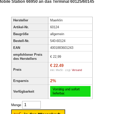
Mobile Station 66950 an das Terminal 60125/60145
Hersteller
Maerklin
Artikel-Nr.
60124
Baugröße
allgemein
Bestell-Nr.
540-60124
EAN
4001883601243
empfohlener Preis
€ 22,99
des Herstellers
€ 22.49
Preis
inkl. MwSt - zzgl.
Versand
2%
Ersparnis
Vorrätig und sofort
Verfügbarkeit
lieferbar.
Menge