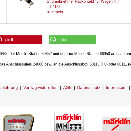
Stromabnehmer Radkontakt für Wagen N /
TT / H0
allgemein
pin it
teilen
0653, der Mobile Station 60652 und der Trix Mobile Station 66950 an das Term
das Anschlussgleis 24088 bzw. an die Anschlussbox 60115 (H0) oder 60111 (M
belehrung
Vertrag widerrufen
AGB
Datenschutz
Impressum
|
|
|
|
|