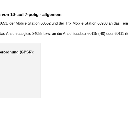
von 10- auf 7-polig - allgemein
0653, der Mobile Station 60652 und der Trix Mobile Station 66950 an das Term
das Anschlussgleis 24088 bzw. an die Anschlussbox 60115 (H0) oder 60111 (M
verordnung (GPSR):