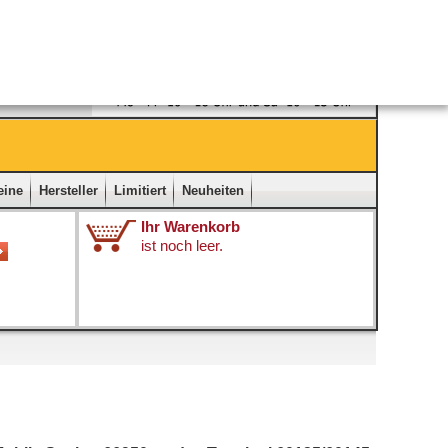
Ladengeschäft
|
Kontakt
|
Impressum
|
Startseite
eine
Hersteller
Limitiert
Neuheiten
Ihr Warenkorb
ist noch leer.