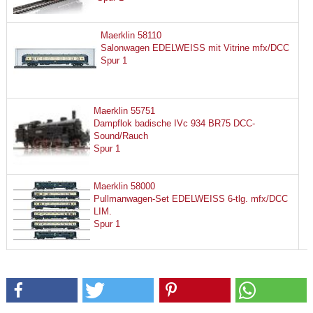
Maerklin 58110
Salonwagen EDELWEISS mit Vitrine mfx/DCC
Spur 1
Maerklin 55751
Dampflok badische IVc 934 BR75 DCC-
Sound/Rauch
Spur 1
Maerklin 58000
Pullmanwagen-Set EDELWEISS 6-tlg. mfx/DCC
LIM.
Spur 1