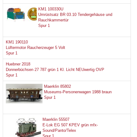
KM1 100330U
Umrüstsatz BR 03.10 Tendergehäuse und
Rauchkammertür
Spur 1
KM1 190110
Lüftermotor Raucherzeuger 5 Volt
Spur 1
Huebner 2018
Donnerbüchsen 27 787 grün 1 Kl. Licht NEUwertig OVP
Spur 1
Maerklin 85802
Museums-Personenwagen 1988 braun
Spur 1
Maerklin 55507
E-Lok EG 507 KPEV grün mfx-
Sound/Panto/Telex
Spur 1