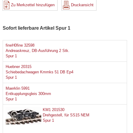
Zu Merkzettel hinzufügen
Druckansicht
Sofort lieferbare Artikel Spur 1
fineH0fine 32598
Andreaskreuz, DB-Ausführung 2 Stk.
Spur 1
Huebner 20315
Schiebedachwagen Kmmks 51 DB Ep4
Spur 1
Maerklin 5991
Entkupplungsgleis 300mm
Spur 1
KM1 201530
Drehgestell, für SS15 NEM
Spur 1