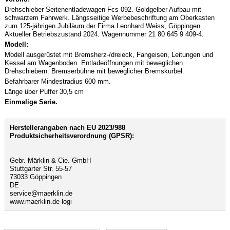
Drehschieber-Seitenentladewagen Fcs 092. Goldgelber Aufbau mit
schwarzem Fahrwerk. Längsseitige Werbebeschriftung am Oberkasten
zum 125-jährigen Jubiläum der Firma Leonhard Weiss, Göppingen.
Aktueller Betriebszustand 2024. Wagennummer 21 80 645 9 409-4.
Modell:
Modell ausgerüstet mit Bremsherz-/dreieck, Fangeisen, Leitungen und
Kessel am Wagenboden. Entladeöffnungen mit beweglichen
Drehschiebern. Bremserbühne mit beweglicher Bremskurbel.
Befahrbarer Mindestradius 600 mm.
Länge über Puffer 30,5 cm
Einmalige Serie.
Herstellerangaben nach EU 2023/988
Produktsicherheitsverordnung (GPSR):
Gebr. Märklin & Cie. GmbH
Stuttgarter Str. 55-57
73033 Göppingen
DE
service@maerklin.de
www.maerklin.de logi