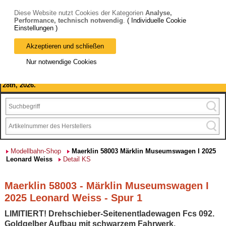
Diese Website nutzt Cookies der Kategorien
Analyse,
Performance, technisch notwendig
.
( Individuelle Cookie
Einstellungen )
Akzeptieren und schließen
Bitte beachten Sie: wir machen Betriebsferien, vom 03. bis 28.
Nur notwendige Cookies
August 2026 haben wir geschlossen.
Please note: we are closed for company holidays from August 3rd to
28th, 2026.
Modellbahn-Shop
Maerklin 58003 Märklin Museumswagen I 2025
Leonard Weiss
Detail KS
Maerklin 58003 - Märklin Museumswagen I
2025 Leonard Weiss - Spur 1
LIMITIERT! Drehschieber-Seitenentladewagen Fcs 092.
Goldgelber Aufbau mit schwarzem Fahrwerk.