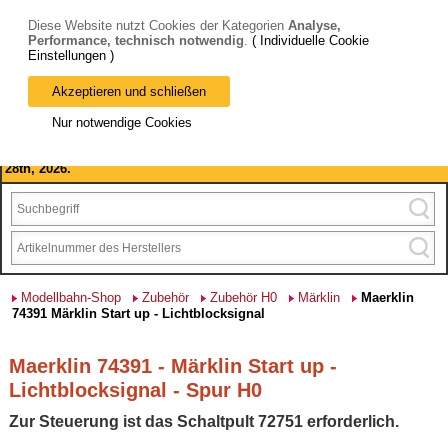
Diese Website nutzt Cookies der Kategorien
Analyse,
Performance, technisch notwendig
.
( Individuelle Cookie
Einstellungen )
Akzeptieren und schließen
Bitte beachten Sie: wir machen Betriebsferien, vom 03. bis 28.
Nur notwendige Cookies
August 2026 haben wir geschlossen.
Please note: we are closed for company holidays from August 3rd to
28th, 2026.
Modellbahn-Shop
Zubehör
Zubehör H0
Märklin
Maerklin
74391 Märklin Start up - Lichtblocksignal
Maerklin 74391 - Märklin Start up -
Lichtblocksignal - Spur H0
Zur Steuerung ist das Schaltpult 72751 erforderlich.