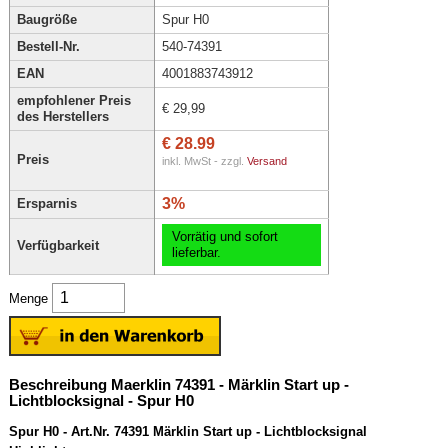
Baugröße
Spur H0
Bestell-Nr.
540-74391
EAN
4001883743912
empfohlener Preis
€ 29,99
des Herstellers
€ 28.99
Preis
inkl. MwSt - zzgl.
Versand
3%
Ersparnis
Vorrätig und sofort
Verfügbarkeit
lieferbar.
Menge
Beschreibung Maerklin 74391 - Märklin Start up -
Lichtblocksignal - Spur H0
Spur H0 - Art.Nr. 74391 Märklin Start up - Lichtblocksignal