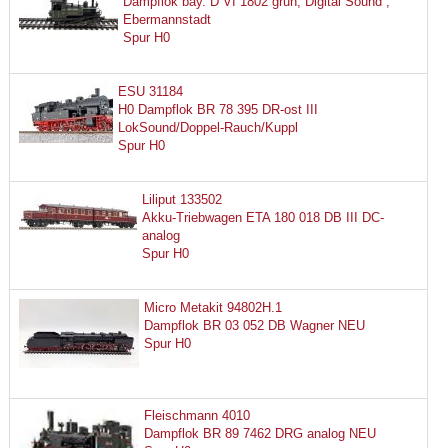
Dampflok bay. D VI 1802 grun, Digital Sound ,
Ebermannstadt
Spur H0
ESU 31184
H0 Dampflok BR 78 395 DR-ost III
LokSound/Doppel-Rauch/Kuppl
Spur H0
Liliput 133502
Akku-Triebwagen ETA 180 018 DB III DC-
analog
Spur H0
Micro Metakit 94802H.1
Dampflok BR 03 052 DB Wagner NEU
Spur H0
Fleischmann 4010
Dampflok BR 89 7462 DRG analog NEU