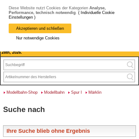
Diese Website nutzt Cookies der Kategorien
Analyse,
Performance, technisch notwendig
.
( Individuelle Cookie
Einstellungen )
Akzeptieren und schließen
Bitte beachten Sie: wir machen Betriebsferien, vom 03. bis 28.
Nur notwendige Cookies
August 2026 haben wir geschlossen.
Please note: we are closed for company holidays from August 3rd to
28th, 2026.
Modellbahn-Shop
Modellbahn
Spur I
Märklin
Suche nach
Ihre Suche blieb ohne Ergebnis