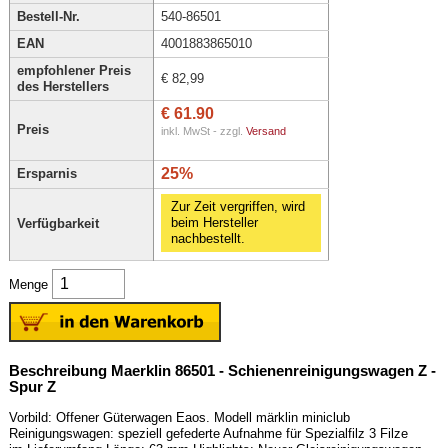
Bestell-Nr.
540-86501
EAN
4001883865010
empfohlener Preis
€ 82,99
des Herstellers
€ 61.90
Preis
inkl. MwSt - zzgl.
Versand
25%
Ersparnis
Zur Zeit vergriffen, wird
beim Hersteller
Verfügbarkeit
nachbestellt.
Menge
Beschreibung Maerklin 86501 - Schienenreinigungswagen Z -
Spur Z
Vorbild: Offener Güterwagen Eaos. Modell märklin miniclub
Reinigungswagen: speziell gefederte Aufnahme für Spezialfilz 3 Filze