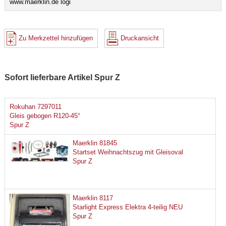
www.maerklin.de logi
Zu Merkzettel hinzufügen
Druckansicht
Sofort lieferbare Artikel Spur Z
Rokuhan 7297011
Gleis gebogen R120-45°
Spur Z
Maerklin 81845
Startset Weihnachtszug mit Gleisoval
Spur Z
Maerklin 8117
Starlight Express Elektra 4-teilig NEU
Spur Z