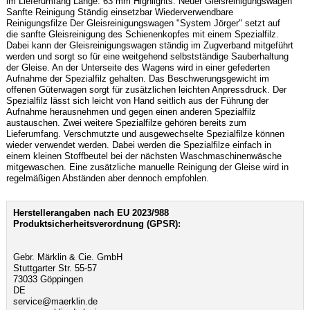
im Lieferumfang Länge: 63 mm Highlights: Neuer Gleisreinigungswagen
Sanfte Reinigung Ständig einsetzbar Wiederverwendbare
Reinigungsfilze Der Gleisreinigungswagen "System Jörger" setzt auf
die sanfte Gleisreinigung des Schienenkopfes mit einem Spezialfilz.
Dabei kann der Gleisreinigungswagen ständig im Zugverband mitgeführt
werden und sorgt so für eine weitgehend selbstständige Sauberhaltung
der Gleise. An der Unterseite des Wagens wird in einer gefederten
Aufnahme der Spezialfilz gehalten. Das Beschwerungsgewicht im
offenen Güterwagen sorgt für zusätzlichen leichten Anpressdruck. Der
Spezialfilz lässt sich leicht von Hand seitlich aus der Führung der
Aufnahme herausnehmen und gegen einen anderen Spezialfilz
austauschen. Zwei weitere Spezialfilze gehören bereits zum
Lieferumfang. Verschmutzte und ausgewechselte Spezialfilze können
wieder verwendet werden. Dabei werden die Spezialfilze einfach in
einem kleinen Stoffbeutel bei der nächsten Waschmaschinenwäsche
mitgewaschen. Eine zusätzliche manuelle Reinigung der Gleise wird in
regelmäßigen Abständen aber dennoch empfohlen.
Herstellerangaben nach EU 2023/988
Produktsicherheitsverordnung (GPSR):
Gebr. Märklin & Cie. GmbH
Stuttgarter Str. 55-57
73033 Göppingen
DE
service@maerklin.de