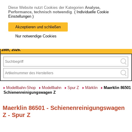
Diese Website nutzt Cookies der Kategorien
Analyse,
Performance, technisch notwendig
.
( Individuelle Cookie
Einstellungen )
Akzeptieren und schließen
Bitte beachten Sie: wir machen Betriebsferien, vom 03. bis 28.
Nur notwendige Cookies
August 2026 haben wir geschlossen.
Please note: we are closed for company holidays from August 3rd to
28th, 2026.
Modellbahn-Shop
Modellbahn
Spur Z
Märklin
Maerklin 86501
Schienenreinigungswagen Z
Maerklin 86501 - Schienenreinigungswagen
Z - Spur Z