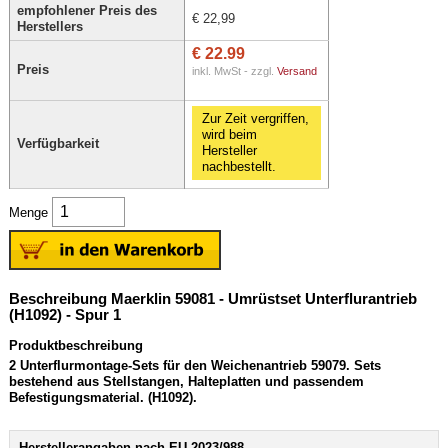
empfohlener Preis des
€ 22,99
Herstellers
€ 22.99
Preis
inkl. MwSt - zzgl.
Versand
Zur Zeit vergriffen,
wird beim
Verfügbarkeit
Hersteller
nachbestellt.
Menge
Beschreibung Maerklin 59081 - Umrüstset Unterflurantrieb
(H1092) - Spur 1
Produktbeschreibung
2 Unterflurmontage-Sets für den Weichenantrieb 59079. Sets
bestehend aus Stellstangen, Halteplatten und passendem
Befestigungsmaterial. (H1092).
Herstellerangaben nach EU 2023/988