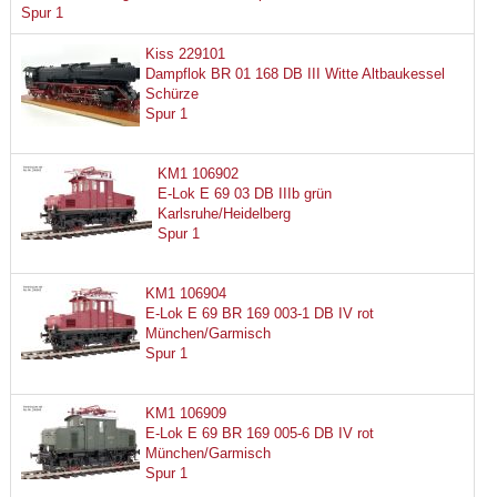
Spur 1
Kiss 229101
Dampflok BR 01 168 DB III Witte Altbaukessel
Schürze
Spur 1
KM1 106902
E-Lok E 69 03 DB IIIb grün
Karlsruhe/Heidelberg
Spur 1
KM1 106904
E-Lok E 69 BR 169 003-1 DB IV rot
München/Garmisch
Spur 1
KM1 106909
E-Lok E 69 BR 169 005-6 DB IV rot
München/Garmisch
Spur 1