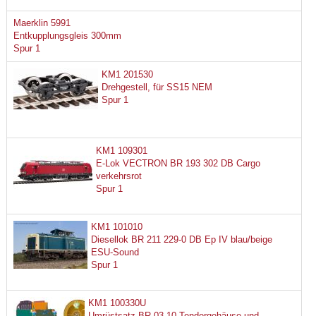
Maerklin 5991
Entkupplungsgleis 300mm
Spur 1
KM1 201530
Drehgestell, für SS15 NEM
Spur 1
KM1 109301
E-Lok VECTRON BR 193 302 DB Cargo
verkehrsrot
Spur 1
KM1 101010
Diesellok BR 211 229-0 DB Ep IV blau/beige
ESU-Sound
Spur 1
KM1 100330U
Umrüstsatz BR 03.10 Tendergehäuse und