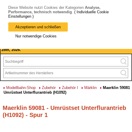
Diese Website nutzt Cookies der Kategorien
Analyse,
Performance, technisch notwendig
.
( Individuelle Cookie
Einstellungen )
Akzeptieren und schließen
Bitte beachten Sie: wir machen Betriebsferien, vom 03. bis 28.
Nur notwendige Cookies
August 2026 haben wir geschlossen.
Please note: we are closed for company holidays from August 3rd to
28th, 2026.
Modellbahn-Shop
Zubehör
Zubehör I
Märklin
Maerklin 59081
Umrüstset Unterflurantrieb (H1092)
Maerklin 59081 - Umrüstset Unterflurantrieb
(H1092) - Spur 1