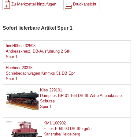
Zu Merkzettel hinzufügen
Druckansicht
Sofort lieferbare Artikel Spur 1
fineH0fine 32598
Andreaskreuz, DB-Ausführung 2 Stk.
Spur 1
Huebner 20315
Schiebedachwagen Kmmks 51 DB Ep4
Spur 1
Kiss 229101
Dampflok BR 01 168 DB III Witte Altbaukessel
Schürze
Spur 1
KM1 106902
E-Lok E 69 03 DB IIIb grün
Karlsruhe/Heidelberg