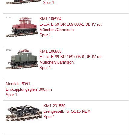
Spur 1
KM1 106904
E-Lok E 69 BR 169 003-1 DB IV rot
München/Garmisch
Spur 1
KM1 106909
E-Lok E 69 BR 169 005-6 DB IV rot
München/Garmisch
Spur 1
Maerklin 5991
Entkupplungsgleis 300mm
Spur 1
KM1 201530
Drehgestell, für SS15 NEM
Spur 1