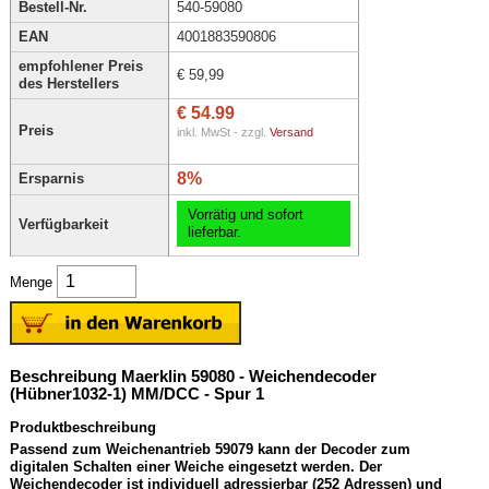
Bestell-Nr.
540-59080
EAN
4001883590806
empfohlener Preis
€ 59,99
des Herstellers
€ 54.99
Preis
inkl. MwSt - zzgl.
Versand
8%
Ersparnis
Vorrätig und sofort
Verfügbarkeit
lieferbar.
Menge
Beschreibung Maerklin 59080 - Weichendecoder
(Hübner1032-1) MM/DCC - Spur 1
Produktbeschreibung
Passend zum Weichenantrieb 59079 kann der Decoder zum
digitalen Schalten einer Weiche eingesetzt werden. Der
Weichendecoder ist individuell adressierbar (252 Adressen) und