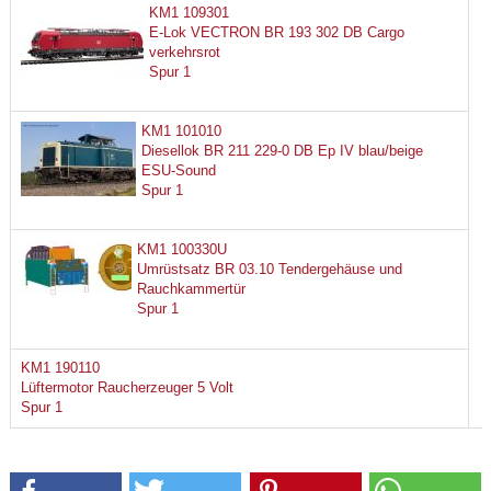
KM1 109301
E-Lok VECTRON BR 193 302 DB Cargo
verkehrsrot
Spur 1
KM1 101010
Diesellok BR 211 229-0 DB Ep IV blau/beige
ESU-Sound
Spur 1
KM1 100330U
Umrüstsatz BR 03.10 Tendergehäuse und
Rauchkammertür
Spur 1
KM1 190110
Lüftermotor Raucherzeuger 5 Volt
Spur 1