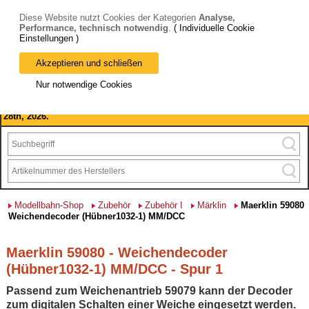
Diese Website nutzt Cookies der Kategorien
Analyse,
Performance, technisch notwendig
.
( Individuelle Cookie
Einstellungen )
Akzeptieren und schließen
Bitte beachten Sie: wir machen Betriebsferien, vom 03. bis 28.
Nur notwendige Cookies
August 2026 haben wir geschlossen.
Please note: we are closed for company holidays from August 3rd to
28th, 2026.
Modellbahn-Shop
Zubehör
Zubehör I
Märklin
Maerklin 59080
Weichendecoder (Hübner1032-1) MM/DCC
Maerklin 59080 - Weichendecoder
(Hübner1032-1) MM/DCC - Spur 1
Passend zum Weichenantrieb 59079 kann der Decoder
zum digitalen Schalten einer Weiche eingesetzt werden.