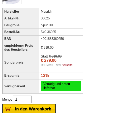
Hersteller
Maerklin
Artikel-Nr.
36025
Baugröße
Spur H0
Bestell-Nr.
540-36025
EAN
4001883360256
empfohlener Preis
€ 319,00
des Herstellers
Statt
€ 319.00
€ 279.00
Sonderpreis
inkl. MwSt - zzgl.
Versand
13%
Ersparnis
Vorrätig und sofort
Verfügbarkeit
lieferbar.
Menge