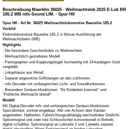
Beschreibung Maerklin 36025 - Weihnachtslok 2025 E-Lok BR
185.2 WB mfx-Sound LIM. - Spur H0
Spur H0 - Art.Nr. 36025 Weihnachtslokomotive Baureihe 185.2
Vorbild
Elektrolokomotive Baureihe 185.2 in fiktiver Ausführung der
Weihnachtsbahn (WB).
Highlights
- Die besondere Geschenkidee zu Weihnachten.
- Weihnachtlich gestaltetes Modell.
- Pantographen und Kupplungsbügel hochwertig mit 24-karätigem Gold
vergoldet.
- Lokgehäuse aus Metall.
- Separat angesetzte Griffstangen an den Lokfronten.
- mfx-Decoder mit umfangreichen Licht- und Soundfunktionen.
- Besondere Geräuschfunktionen: "Ihr Kinderlein kommet" und
"Fröhliche Weihnacht überall".
Modell
Mit Digital-Decoder mfx und umfangreichen Geräuschfunktionen.
Spezialmotor, zentral eingebaut. Alle vier Achsen über Kardan
angetrieben. Haftreifen. Fahrtrichtungsabhängig wechselndes Dreilicht-
Spitzensignal und zwei rote Schlusslichter konventionell in Betrieb,
digital schaltbar. Spitzensignal an Lokseite 2 und 1 jeweils separat
digital abschaltbar. Wenn Spitzensignal an beiden Lokseiten