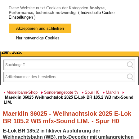
Diese Website nutzt Cookies der Kategorien
Analyse,
Performance, technisch notwendig
.
( Individuelle Cookie
Einstellungen )
Akzeptieren und schließen
Bitte beachten Sie: wir machen Betriebsferien, vom 03. bis 28.
Nur notwendige Cookies
August 2026 haben wir geschlossen.
Please note: we are closed for company holidays from August 3rd to
28th, 2026.
Modellbahn-Shop
Sonderangebote %
Spur H0
Märklin
Maerklin 36025 Weihnachtslok 2025 E-Lok BR 185.2 WB mfx-Sound
LIM.
Maerklin 36025 - Weihnachtslok 2025 E-Lok
BR 185.2 WB mfx-Sound LIM. - Spur H0
E-Lok BR 185.2 in fiktiver Ausführung der
Weihnachtsbahn (WB). mfx-Decoder mit umfangreichen