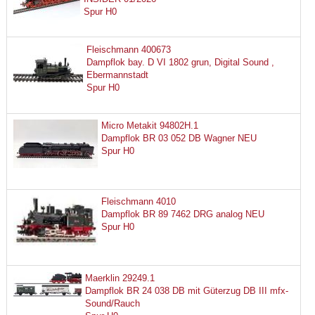
Spur H0
Fleischmann 400673
Dampflok bay. D VI 1802 grun, Digital Sound ,
Ebermannstadt
Spur H0
Micro Metakit 94802H.1
Dampflok BR 03 052 DB Wagner NEU
Spur H0
Fleischmann 4010
Dampflok BR 89 7462 DRG analog NEU
Spur H0
Maerklin 29249.1
Dampflok BR 24 038 DB mit Güterzug DB III mfx-
Sound/Rauch