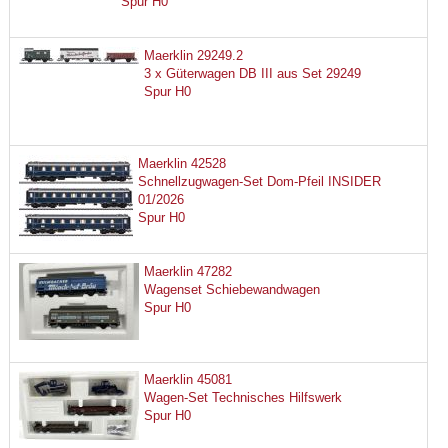
Spur H0
Maerklin 29249.2
3 x Güterwagen DB III aus Set 29249
Spur H0
Maerklin 42528
Schnellzugwagen-Set Dom-Pfeil INSIDER
01/2026
Spur H0
Maerklin 47282
Wagenset Schiebewandwagen
Spur H0
Maerklin 45081
Wagen-Set Technisches Hilfswerk
Spur H0