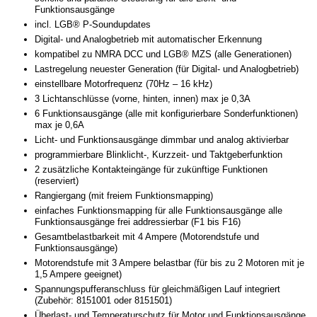
Funktionsausgänge
incl. LGB® P-Soundupdates
Digital- und Analogbetrieb mit automatischer Erkennung
kompatibel zu NMRA DCC und LGB® MZS (alle Generationen)
Lastregelung neuester Generation (für Digital- und Analogbetrieb)
einstellbare Motorfrequenz (70Hz – 16 kHz)
3 Lichtanschlüsse (vorne, hinten, innen) max je 0,3A
6 Funktionsausgänge (alle mit konfigurierbare Sonderfunktionen)
max je 0,6A
Licht- und Funktionsausgänge dimmbar und analog aktivierbar
programmierbare Blinklicht-, Kurzzeit- und Taktgeberfunktion
2 zusätzliche Kontakteingänge für zukünftige Funktionen
(reserviert)
Rangiergang (mit freiem Funktionsmapping)
einfaches Funktionsmapping für alle Funktionsausgänge alle
Funktionsausgänge frei addressierbar (F1 bis F16)
Gesamtbelastbarkeit mit 4 Ampere (Motorendstufe und
Funktionsausgänge)
Motorendstufe mit 3 Ampere belastbar (für bis zu 2 Motoren mit je
1,5 Ampere geeignet)
Spannungspufferanschluss für gleichmäßigen Lauf integriert
(Zubehör: 8151001 oder 8151501)
Überlast- und Temperaturschutz für Motor und Funktionsausgänge