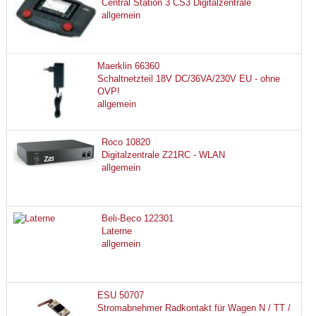
Central Station 3 CS3 Digitalzentrale
allgemein
Maerklin 66360
Schaltnetzteil 18V DC/36VA/230V EU - ohne
OVP!
allgemein
Roco 10820
Digitalzentrale Z21RC - WLAN
allgemein
Beli-Beco 122301
Laterne
allgemein
ESU 50707
Stromabnehmer Radkontakt für Wagen N / TT /