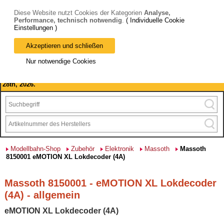
Diese Website nutzt Cookies der Kategorien
Analyse,
Performance, technisch notwendig
.
( Individuelle Cookie
Einstellungen )
Akzeptieren und schließen
Bitte beachten Sie: wir machen Betriebsferien, vom 03. bis 28.
Nur notwendige Cookies
August 2026 haben wir geschlossen.
Please note: we are closed for company holidays from August 3rd to
28th, 2026.
Modellbahn-Shop
Zubehör
Elektronik
Massoth
Massoth
8150001 eMOTION XL Lokdecoder (4A)
Massoth 8150001 - eMOTION XL Lokdecoder
(4A) - allgemein
eMOTION XL Lokdecoder (4A)