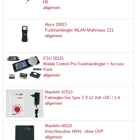
H0
allgemein
Roco 10813
Funkhandregler WLAN Multimaus Z21
allgemein
ESU 50115
Mobile Control Pro Funkhandregler + Access
Point
allgemein
Maerklin 67013
Fahrregler-Set Spur Z 0-12 Volt =DC / 1 A
allgemein
Maerklin 60116
Anschlussbox H0/N - ohne OVP
allgemein