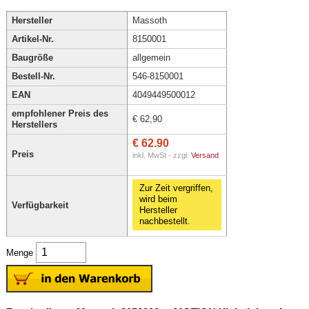
Hersteller
Massoth
Artikel-Nr.
8150001
Baugröße
allgemein
Bestell-Nr.
546-8150001
EAN
4049449500012
empfohlener Preis des
€ 62,90
Herstellers
€ 62.90
Preis
inkl. MwSt - zzgl.
Versand
Zur Zeit vergriffen,
wird beim
Verfügbarkeit
Hersteller
nachbestellt.
Menge