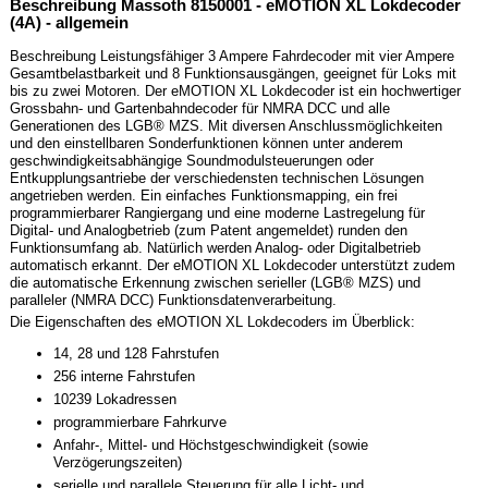
Beschreibung Massoth 8150001 - eMOTION XL Lokdecoder
(4A) - allgemein
Beschreibung Leistungsfähiger 3 Ampere Fahrdecoder mit vier Ampere
Gesamtbelastbarkeit und 8 Funktionsausgängen, geeignet für Loks mit
bis zu zwei Motoren. Der eMOTION XL Lokdecoder ist ein hochwertiger
Grossbahn- und Gartenbahndecoder für NMRA DCC und alle
Generationen des LGB® MZS. Mit diversen Anschlussmöglichkeiten
und den einstellbaren Sonderfunktionen können unter anderem
geschwindigkeitsabhängige Soundmodulsteuerungen oder
Entkupplungsantriebe der verschiedensten technischen Lösungen
angetrieben werden. Ein einfaches Funktionsmapping, ein frei
programmierbarer Rangiergang und eine moderne Lastregelung für
Digital- und Analogbetrieb (zum Patent angemeldet) runden den
Funktionsumfang ab. Natürlich werden Analog- oder Digitalbetrieb
automatisch erkannt. Der eMOTION XL Lokdecoder unterstützt zudem
die automatische Erkennung zwischen serieller (LGB® MZS) und
paralleler (NMRA DCC) Funktionsdatenverarbeitung.
Die Eigenschaften des eMOTION XL Lokdecoders im Überblick:
14, 28 und 128 Fahrstufen
256 interne Fahrstufen
10239 Lokadressen
programmierbare Fahrkurve
Anfahr-, Mittel- und Höchstgeschwindigkeit (sowie
Verzögerungszeiten)
serielle und parallele Steuerung für alle Licht- und