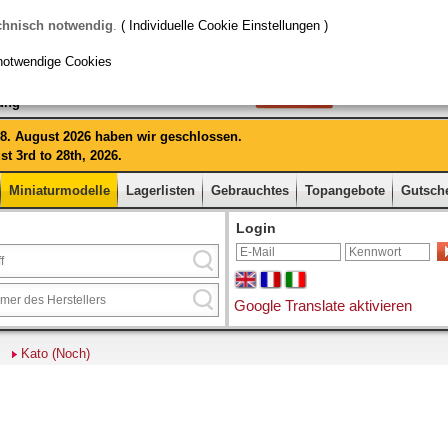
chnisch notwendig
.
( Individuelle Cookie Einstellungen )
notwendige Cookies
rung
 28. August 2026 haben wir geschlossen.
t 3rd to 28th, 2026.
Miniaturmodelle
Lagerlisten
Gebrauchtes
Topangebote
Gutsch
Login
Google Translate aktivieren
Kato (Noch)