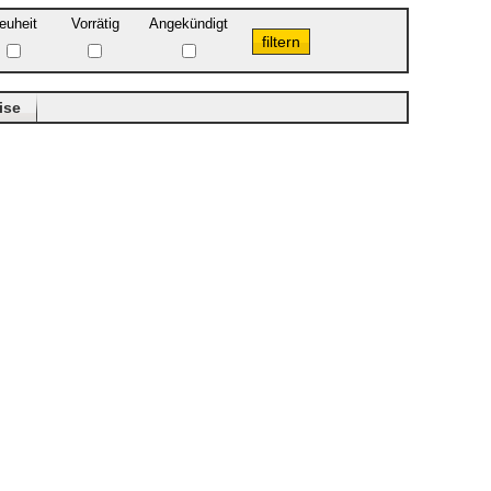
euheit
Vorrätig
Angekündigt
ise