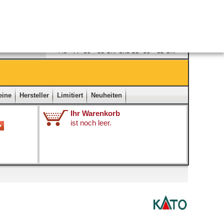
Ladengeschäft
|
Kontakt
|
Impressum
|
Startseite
eine
Hersteller
Limitiert
Neuheiten
Ihr Warenkorb
ist noch leer.