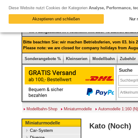
Diese Website nutzt Cookies der Kategorien
Analyse, Performance, te
Akzeptieren und schließen
Nur 
Ihr Fachgeschäft in Pforzheim mit über 40 Jahren Erfah
Bitte beachten Sie: wir machen Betriebsferien, vom 03. bis
Please note: we are closed for company holidays from Augus
Sonderangebote %
Kleinserien
Modellbahn
Zubehör
Suche
Modellbahn-Shop
Miniaturmodelle
Automodelle 1:160 (N)
Miniaturmodelle
Kato (Noch)
Car-System
Diverse