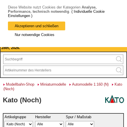
Diese Website nutzt Cookies der Kategorien
Analyse,
Performance, technisch notwendig
.
( Individuelle Cookie
Einstellungen )
Akzeptieren und schließen
Bitte beachten Sie: wir machen Betriebsferien, vom 03. bis 28.
Nur notwendige Cookies
August 2026 haben wir geschlossen.
Please note: we are closed for company holidays from August 3rd to
28th, 2026.
Modellbahn-Shop
Miniaturmodelle
Automodelle 1:160 (N)
Kato
(Noch)
Kato (Noch)
Artikelgruppe
Hersteller
Spur / Maßstab