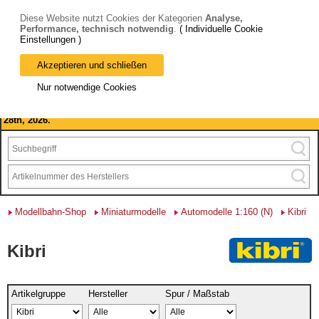
Diese Website nutzt Cookies der Kategorien
Analyse,
Performance, technisch notwendig
.
( Individuelle Cookie
Einstellungen )
Akzeptieren und schließen
Bitte beachten Sie: wir machen Betriebsferien, vom 03. bis 28.
Nur notwendige Cookies
August 2026 haben wir geschlossen.
Please note: we are closed for company holidays from August 3rd to
28th, 2026.
Modellbahn-Shop
Miniaturmodelle
Automodelle 1:160 (N)
Kibri
Kibri
Artikelgruppe
Hersteller
Spur / Maßstab