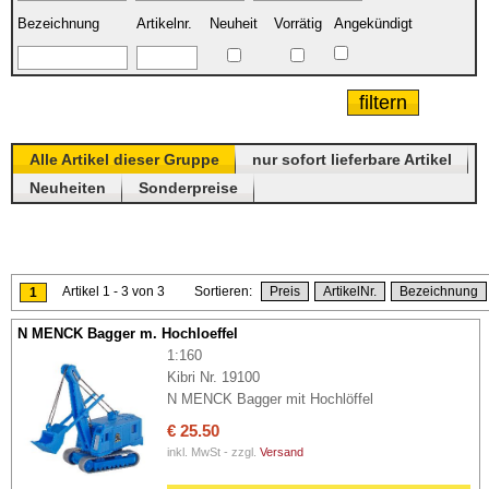
Bezeichnung
Artikelnr.
Neuheit
Vorrätig
Angekündigt
Alle Artikel dieser Gruppe
nur sofort lieferbare Artikel
Neuheiten
Sonderpreise
Artikel 1 - 3 von 3 Sortieren:
Preis
ArtikelNr.
Bezeichnung
1
N MENCK Bagger m. Hochloeffel
1:160
Kibri Nr. 19100
N MENCK Bagger mit Hochlöffel
€ 25.50
inkl. MwSt - zzgl.
Versand