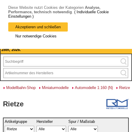
Diese Website nutzt Cookies der Kategorien
Analyse,
Performance, technisch notwendig
.
( Individuelle Cookie
Einstellungen )
Akzeptieren und schließen
Bitte beachten Sie: wir machen Betriebsferien, vom 03. bis 28.
Nur notwendige Cookies
August 2026 haben wir geschlossen.
Please note: we are closed for company holidays from August 3rd to
28th, 2026.
Modellbahn-Shop
Miniaturmodelle
Automodelle 1:160 (N)
Rietze
Rietze
Artikelgruppe
Hersteller
Spur / Maßstab