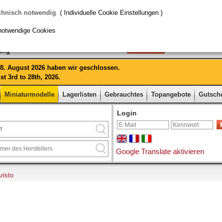
chnisch notwendig
.
( Individuelle Cookie Einstellungen )
notwendige Cookies
rung
 28. August 2026 haben wir geschlossen.
t 3rd to 28th, 2026.
Miniaturmodelle
Lagerlisten
Gebrauchtes
Topangebote
Gutsch
Login
Google Translate aktivieren
risto