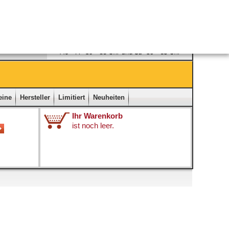
Ladengeschäft
|
Kontakt
|
Impressum
|
Startseite
eine
Hersteller
Limitiert
Neuheiten
Ihr Warenkorb
ist noch leer.