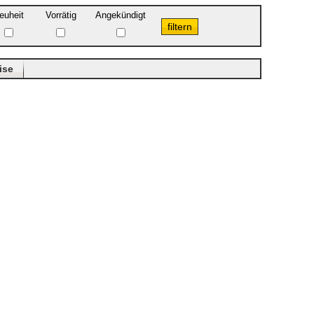
euheit
Vorrätig
Angekündigt
ise