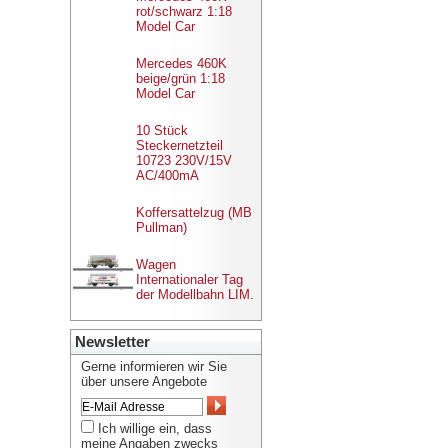
rot/schwarz 1:18
Model Car
Mercedes 460K
beige/grün 1:18
Model Car
10 Stück
Steckernetzteil
10723 230V/15V
AC/400mA
Koffersattelzug (MB
Pullman)
Wagen
Internationaler Tag
der Modellbahn LIM.
Newsletter
Gerne informieren wir Sie
über unsere Angebote
Ich willige ein, dass
meine Angaben zwecks