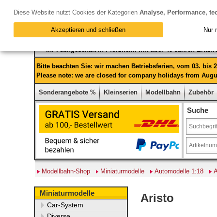
Diese Website nutzt Cookies der Kategorien
Analyse, Performance, te
Akzeptieren und schließen
Nur 
Ihr Fachgeschäft in Pforzheim mit über 40 Jahren Erfah
Bitte beachten Sie: wir machen Betriebsferien, vom 03. bis
Please note: we are closed for company holidays from Augus
Sonderangebote %
Kleinserien
Modellbahn
Zubehör
Suche
Modellbahn-Shop
Miniaturmodelle
Automodelle 1:18
A
Miniaturmodelle
Aristo
Car-System
Diverse