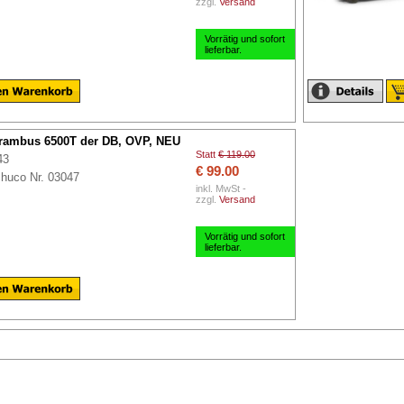
zzgl.
Versand
Vorrätig und sofort
lieferbar.
rambus 6500T der DB, OVP, NEU
Statt
€ 119.00
43
€ 99.00
huco Nr. 03047
inkl. MwSt -
zzgl.
Versand
Vorrätig und sofort
lieferbar.