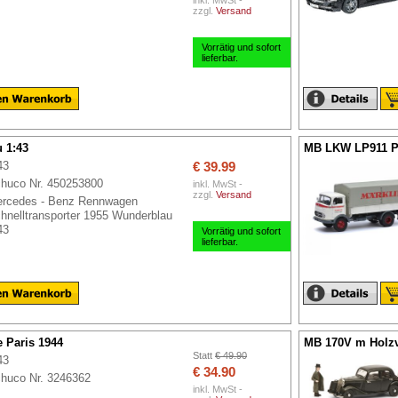
inkl. MwSt -
zzgl.
Versand
Vorrätig und sofort
lieferbar.
 1:43
MB LKW LP911 Pr
43
€ 39.99
huco Nr. 450253800
inkl. MwSt -
zzgl.
Versand
rcedes - Benz Rennwagen
hnelltransporter 1955 Wunderblau
43
Vorrätig und sofort
lieferbar.
e Paris 1944
MB 170V m Holzv
Statt
€ 49.90
43
€ 34.90
huco Nr. 3246362
inkl. MwSt -