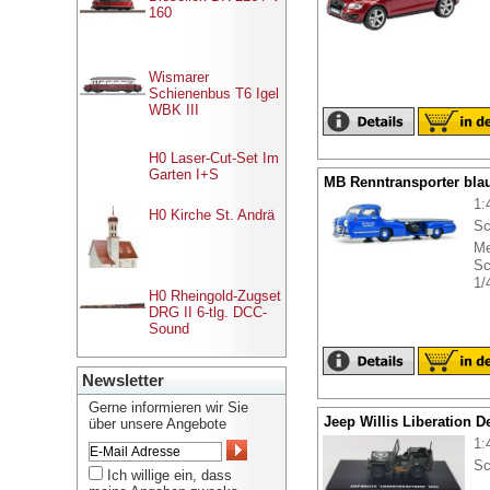
160
Wismarer
Schienenbus T6 Igel
WBK III
H0 Laser-Cut-Set Im
Garten I+S
MB Renntransporter blau
1:
H0 Kirche St. Andrä
Sc
Me
Sc
1/
H0 Rheingold-Zugset
DRG II 6-tlg. DCC-
Sound
Newsletter
Gerne informieren wir Sie
Jeep Willis Liberation D
über unsere Angebote
1:
Sc
Ich willige ein, dass