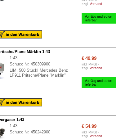
inkl. MwSt -
zzgl.
Versand
Vorrätig und sofort
lieferbar.
itsche/Plane Märklin 1:43
1:43
€ 49.99
Schuco Nr. 450309900
inkl. MwSt -
zzgl.
Versand
LIM. 500 Stück! Mercedes Benz
LP911 Pritsche/Plane "Märklin"
Vorrätig und sofort
lieferbar.
ergaser 1:43
1:43
€ 54.99
Schuco Nr. 450242900
inkl. MwSt -
zzgl.
Versand