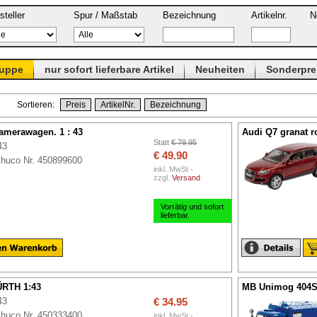
steller
Spur / Maßstab
Bezeichnung
Artikelnr.
N
ruppe
nur sofort lieferbare Artikel
Neuheiten
Sonderpre
13 Sortieren:
Preis
ArtikelNr.
Bezeichnung
amerawagen. 1 : 43
Audi Q7 granat r
Statt
€ 79.95
43
€ 49.90
huco Nr. 450899600
inkl. MwSt -
zzgl.
Versand
Vorrätig und sofort
lieferbar.
RTH 1:43
MB Unimog 404S
43
€ 34.95
huco Nr. 450333400
inkl. MwSt -