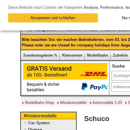
Diese Website nutzt Cookies der Kategorien
Analyse, Performance, te
Akzeptieren und schließen
Nur 
Ihr Fachgeschäft in Pforzheim mit über 40 Jahren Erfah
Bitte beachten Sie: wir machen Betriebsferien, vom 03. bis
Please note: we are closed for company holidays from Augus
Sonderangebote %
Kleinserien
Modellbahn
Zubehör
Suche
Modellbahn-Shop
Miniaturmodelle
Automodelle 1:43
Miniaturmodelle
Schuco
Car-System
Diverse