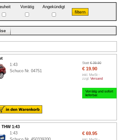
euheit
Vorrätig
Angekündigt
ise
ot
Statt
€ 39.90
1:43
€ 19.90
Schuco Nr. 04751
inkl. MwSt -
zzgl.
Versand
Vorrätig und sofort
lieferbar.
 THW 1:43
1:43
€ 69.95
Schuco Nr. 450339200
inkl. MwSt -