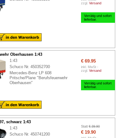
zzgl.
Versand
Vorrätig und sofort
lieferbar.
wehr Oberhausen 1:43
1:43
€ 69.95
Schuco Nr. 450352700
inkl. MwSt -
zzgl.
Versand
Mercedes-Benz LP 608
Pritsche/Plane "Berufsfeuerwehr
Oberhausen"
Vorrätig und sofort
lieferbar.
7, schwarz 1:43
Statt
€ 39.90
1:43
€ 19.90
Schuco Nr. 450741200