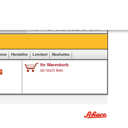
Ladengeschäft
|
Kontakt
|
Impressum
|
Startseite
eine
Hersteller
Limitiert
Neuheiten
Ihr Warenkorb
ist noch leer.