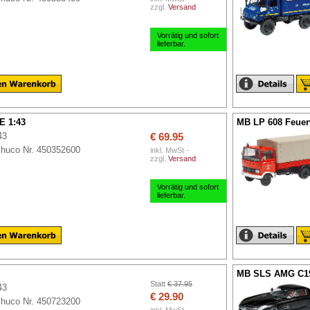
zzgl.
Versand
Vorrätig und sofort
lieferbar.
 1:43
MB LP 608 Feuer
43
€ 69.95
huco Nr. 450352600
inkl. MwSt -
zzgl.
Versand
Vorrätig und sofort
lieferbar.
MB SLS AMG C19
Statt
€ 37.95
43
€ 29.90
huco Nr. 450723200