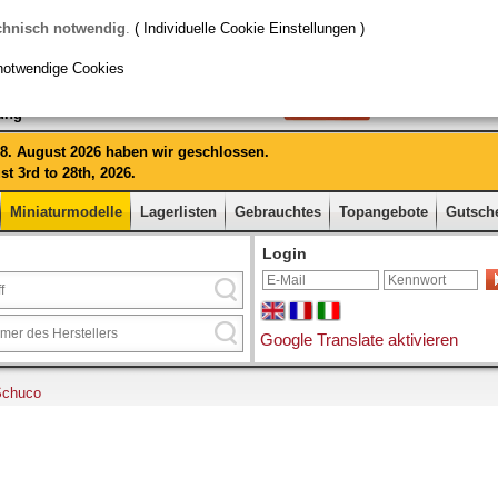
chnisch notwendig
.
( Individuelle Cookie Einstellungen )
notwendige Cookies
rung
 28. August 2026 haben wir geschlossen.
t 3rd to 28th, 2026.
Miniaturmodelle
Lagerlisten
Gebrauchtes
Topangebote
Gutsch
Login
Google Translate aktivieren
Schuco