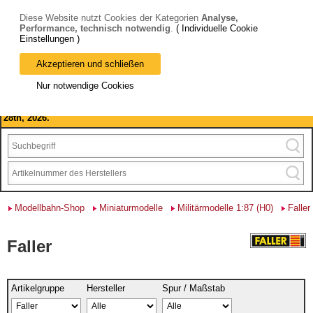
Diese Website nutzt Cookies der Kategorien
Analyse,
Performance, technisch notwendig
.
( Individuelle Cookie
Einstellungen )
Akzeptieren und schließen
Bitte beachten Sie: wir machen Betriebsferien, vom 03. bis 28.
Nur notwendige Cookies
August 2026 haben wir geschlossen.
Please note: we are closed for company holidays from August 3rd to
28th, 2026.
Modellbahn-Shop
Miniaturmodelle
Militärmodelle 1:87 (H0)
Faller
Faller
Artikelgruppe
Hersteller
Spur / Maßstab