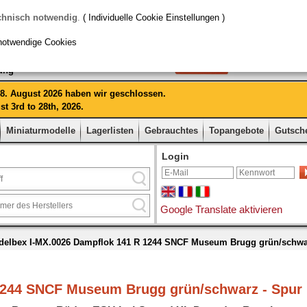
chnisch notwendig
.
( Individuelle Cookie Einstellungen )
notwendige Cookies
rung
 28. August 2026 haben wir geschlossen.
t 3rd to 28th, 2026.
Miniaturmodelle
Lagerlisten
Gebrauchtes
Topangebote
Gutsch
Login
Google Translate aktivieren
elbex I-MX.0026 Dampflok 141 R 1244 SNCF Museum Brugg grün/schwa
1244 SNCF Museum Brugg grün/schwarz - Spur 