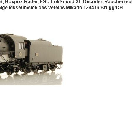
uert, Boxpox-Räder, ESU LokSound XL Decoder, Raucherze
sfähige Museumslok des Vereins Mikado 1244 in Brugg/CH.