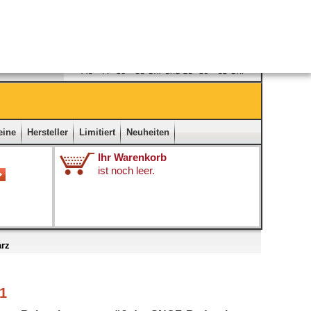
Ladengeschäft
|
Kontakt
|
Impressum
|
Startseite
eine
Hersteller
Limitiert
Neuheiten
Ihr Warenkorb
ist noch leer.
rz
1