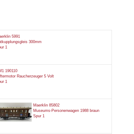
erklin 5991
tkupplungsgleis 300mm
ur 1
M1 190110
ftermotor Raucherzeuger 5 Volt
ur 1
Maerklin 85802
Museums-Personenwagen 1988 braun
Spur 1