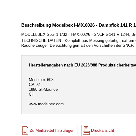
Beschreibung Modelbex I-MX.0026 - Dampflok 141 R 
MODELLBEX Spur 1 1/32 - I-MX.002/6 - SNCF 6-141 R 1244, Brug
TECHNISCHE DATEN : Komplett aus Messing gefertigt, extrem det
Raucherzeuger. Beleuchtung gemäß den Vorschriften der SNCF. B
Herstellerangaben nach EU 2023/988 Produktsicherheits
Modelbex 603
CP 92
1890 St-Maurice
CH
www.modelbex.com
Zu Merkzettel hinzufügen
Druckansicht