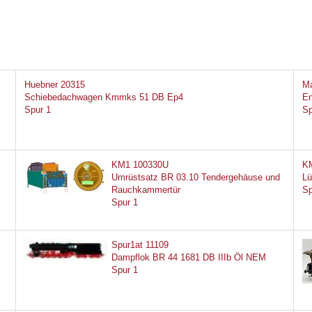
Huebner 20315
Ma
Schiebedachwagen Kmmks 51 DB Ep4
En
Spur 1
Sp
KM1 100330U
K
Umrüstsatz BR 03.10 Tendergehäuse und
Lü
Rauchkammertür
Sp
Spur 1
Spur1at 11109
Dampflok BR 44 1681 DB IIIb Öl NEM
Spur 1