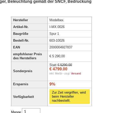
uger, Beleuchtung gemäß der SNCF, Bedruckung
Hersteller
Modelbex
Artikel-Nr.
I-MX.0026
Baugröße
Spur 1
Bestell-Nr.
603-10026
EAN
2000004927837
empfohlener Preis
€ 5 290,00
des Herstellers
Statt
€ 5290.00
€ 4799.00
Sonderpreis
inkl. MwSt - zzgl.
Versand
9%
Ersparnis
Zur Zeit vergriffen, wird
beim Hersteller
Verfügbarkeit
nachbestellt.
Menge