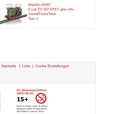
Maerklin 55507
E-Lok EG 507 KPEV grün mfx-
Sound/Panto/Telex
Spur 1
Startseite
Links
Cookie Einstellungen
|
|