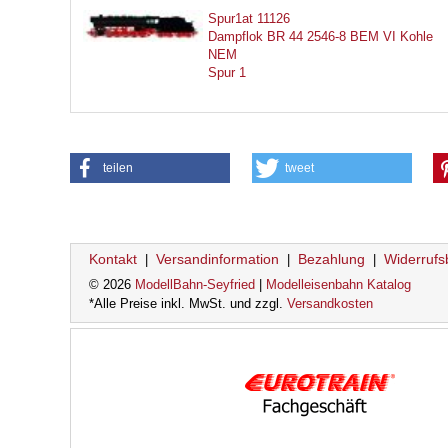
Spur1at 11126
Dampflok BR 44 2546-8 BEM VI Kohle
NEM
Spur 1
teilen
tweet
Kontakt
Versandinformation
Bezahlung
Widerrufs
|
|
|
© 2026
ModellBahn-Seyfried
|
Modelleisenbahn Katalog
*Alle Preise inkl. MwSt. und zzgl.
Versandkosten