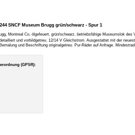
1244 SNCF Museum Brugg grün/schwarz - Spur 1
g, Montreal Co, ölgefeuert, grün/schwarz, betriebsfähige Museumslok des 
ailliert und vorbildgetreu. 12/14 V Gleichstrom. Ausgestattet mit der neu
emalung und Beschriftung originalgetreu. Pur-Räder auf Anfrage. Mindestr
verordnung (GPSR):