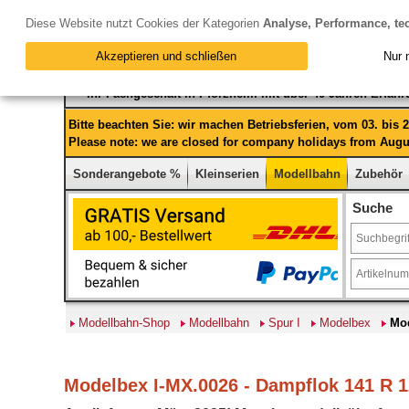
Diese Website nutzt Cookies der Kategorien
Analyse, Performance, te
Akzeptieren und schließen
Nur 
Ihr Fachgeschäft in Pforzheim mit über 40 Jahren Erfah
Bitte beachten Sie: wir machen Betriebsferien, vom 03. bis
Please note: we are closed for company holidays from Augus
Sonderangebote %
Kleinserien
Modellbahn
Zubehör
Suche
Modellbahn-Shop
Modellbahn
Spur I
Modelbex
Mod
Modelbex I-MX.0026 - Dampflok 141 R 