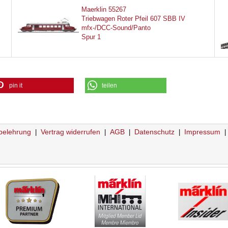
Maerklin 55267
Triebwagen Roter Pfeil 607 SBB IV
mfx-/DCC-Sound/Panto
Spur 1
pin it
teilen
belehrung
Vertrag widerrufen
AGB
Datenschutz
Impressum
|
|
|
|
|