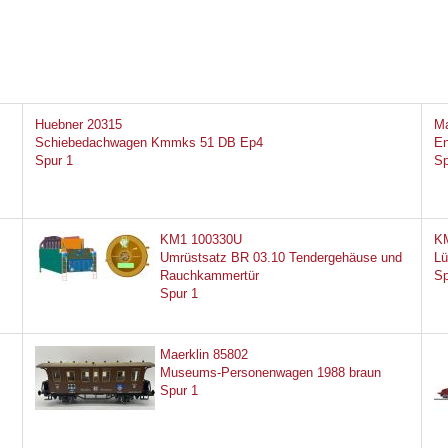
Huebner 20315
Ma
Schiebedachwagen Kmmks 51 DB Ep4
En
Spur 1
Sp
KM1 100330U
K
Umrüstsatz BR 03.10 Tendergehäuse und
Lü
Rauchkammertür
Sp
Spur 1
Maerklin 85802
Museums-Personenwagen 1988 braun
Spur 1