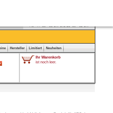
Ladengeschäft
|
Kontakt
|
Impressum
|
Startseite
eine
Hersteller
Limitiert
Neuheiten
Ihr Warenkorb
ist noch leer.