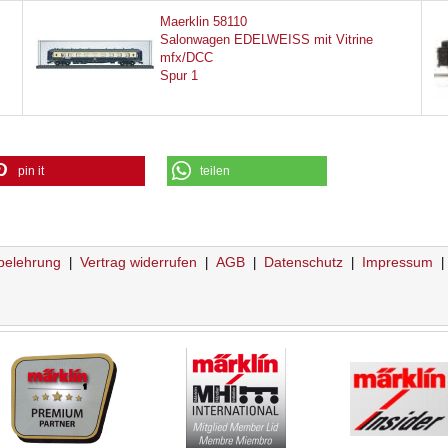
Maerklin 58110
Salonwagen EDELWEISS mit Vitrine
mfx/DCC
Spur 1
pin it
teilen
belehrung
Vertrag widerrufen
AGB
Datenschutz
Impressum
|
|
|
|
|