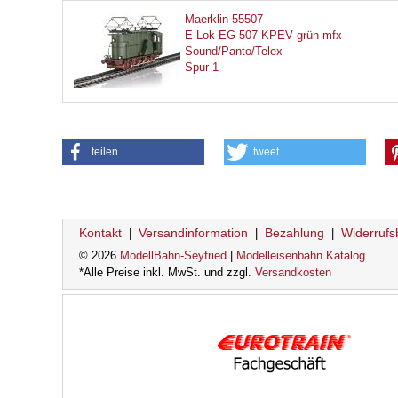
Maerklin 55507
E-Lok EG 507 KPEV grün mfx-
Sound/Panto/Telex
Spur 1
teilen
tweet
Kontakt
Versandinformation
Bezahlung
Widerrufs
|
|
|
© 2026
ModellBahn-Seyfried
|
Modelleisenbahn Katalog
*Alle Preise inkl. MwSt. und zzgl.
Versandkosten