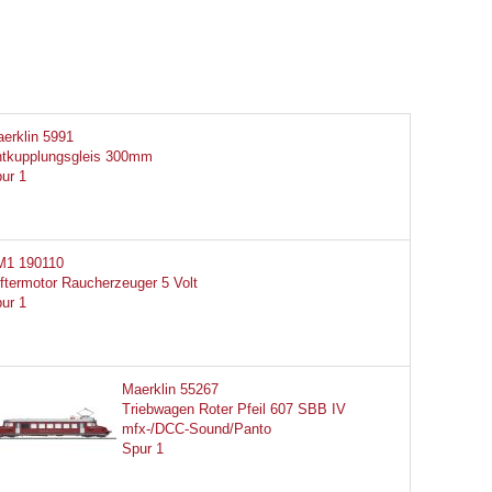
erklin 5991
tkupplungsgleis 300mm
ur 1
M1 190110
ftermotor Raucherzeuger 5 Volt
ur 1
Maerklin 55267
Triebwagen Roter Pfeil 607 SBB IV
mfx-/DCC-Sound/Panto
Spur 1