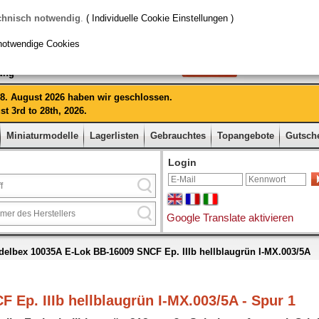
chnisch notwendig
.
( Individuelle Cookie Einstellungen )
notwendige Cookies
rung
 28. August 2026 haben wir geschlossen.
t 3rd to 28th, 2026.
Miniaturmodelle
Lagerlisten
Gebrauchtes
Topangebote
Gutsch
Login
Google Translate aktivieren
elbex 10035A E-Lok BB-16009 SNCF Ep. IIIb hellblaugrün I-MX.003/5A
Ep. IIIb hellblaugrün I-MX.003/5A - Spur 1