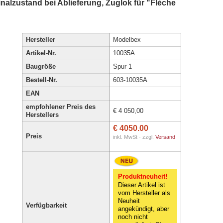
inalzustand bei Ablieferung, Zuglok für "Flèche
Hersteller
Modelbex
Artikel-Nr.
10035A
Baugröße
Spur 1
Bestell-Nr.
603-10035A
EAN
empfohlener Preis des
€ 4 050,00
Herstellers
€ 4050.00
Preis
inkl. MwSt - zzgl.
Versand
Produktneuheit!
Dieser Artikel ist
vom Hersteller als
Neuheit
Verfügbarkeit
angekündigt, aber
noch nicht