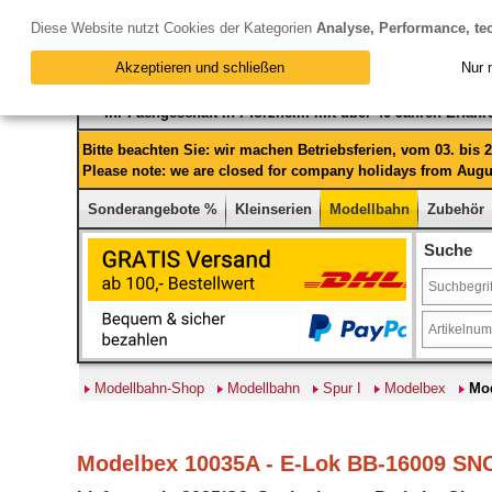
Diese Website nutzt Cookies der Kategorien
Analyse, Performance, te
Akzeptieren und schließen
Nur 
Ihr Fachgeschäft in Pforzheim mit über 40 Jahren Erfah
Bitte beachten Sie: wir machen Betriebsferien, vom 03. bis
Please note: we are closed for company holidays from Augus
Sonderangebote %
Kleinserien
Modellbahn
Zubehör
Suche
Modellbahn-Shop
Modellbahn
Spur I
Modelbex
Mod
Modelbex 10035A - E-Lok BB-16009 SNCF 