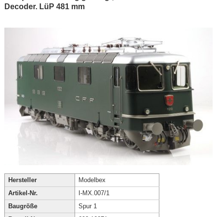
Decoder. LüP 481 mm
Hersteller
Modelbex
Artikel-Nr.
I-MX.007/1
Baugröße
Spur 1