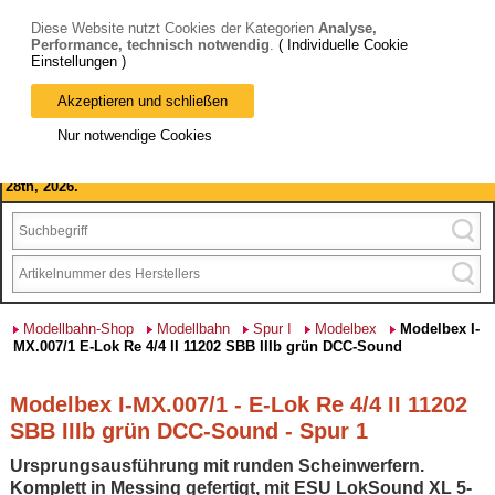
Diese Website nutzt Cookies der Kategorien
Analyse,
Performance, technisch notwendig
.
( Individuelle Cookie
Einstellungen )
Akzeptieren und schließen
Bitte beachten Sie: wir machen Betriebsferien, vom 03. bis 28.
Nur notwendige Cookies
August 2026 haben wir geschlossen.
Please note: we are closed for company holidays from August 3rd to
28th, 2026.
Modellbahn-Shop
Modellbahn
Spur I
Modelbex
Modelbex I-
MX.007/1 E-Lok Re 4/4 II 11202 SBB IIIb grün DCC-Sound
Modelbex I-MX.007/1 - E-Lok Re 4/4 II 11202
SBB IIIb grün DCC-Sound - Spur 1
Ursprungsausführung mit runden Scheinwerfern.
Komplett in Messing gefertigt, mit ESU LokSound XL 5-