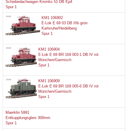
Schiebedachwagen Kmmks 51 DB Ep4
Spur 1
KM1 106902
E-Lok E 69 03 DB IIIb grün
Karlsruhe/Heidelberg
Spur 1
KM1 106904
E-Lok E 69 BR 169 003-1 DB IV rot
München/Garmisch
Spur 1
KM1 106909
E-Lok E 69 BR 169 005-6 DB IV rot
München/Garmisch
Spur 1
Maerklin 5991
Entkupplungsgleis 300mm
Spur 1