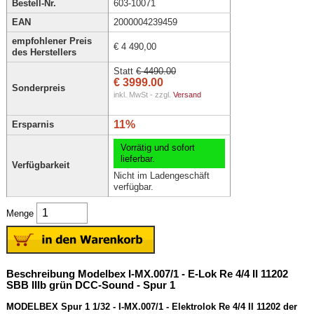
Bestell-Nr.
603-10071
EAN
2000004239459
empfohlener Preis
€ 4 490,00
des Herstellers
Statt
€ 4490.00
€ 3999.00
Sonderpreis
inkl. MwSt - zzgl.
Versand
11%
Ersparnis
Vorrätig und sofort
lieferbar.
Verfügbarkeit
Nicht im Ladengeschäft
verfügbar.
Menge
Beschreibung Modelbex I-MX.007/1 - E-Lok Re 4/4 II 11202
SBB IIIb grün DCC-Sound - Spur 1
MODELBEX Spur 1 1/32 - I-MX.007/1 - Elektrolok Re 4/4 II 11202 der