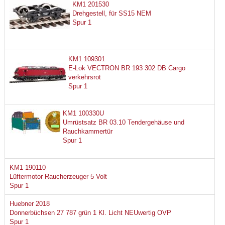
KM1 201530
Drehgestell, für SS15 NEM
Spur 1
KM1 109301
E-Lok VECTRON BR 193 302 DB Cargo
verkehrsrot
Spur 1
KM1 100330U
Umrüstsatz BR 03.10 Tendergehäuse und
Rauchkammertür
Spur 1
KM1 190110
Lüftermotor Raucherzeuger 5 Volt
Spur 1
Huebner 2018
Donnerbüchsen 27 787 grün 1 Kl. Licht NEUwertig OVP
Spur 1