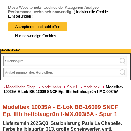
Diese Website nutzt Cookies der Kategorien
Analyse,
Performance, technisch notwendig
.
( Individuelle Cookie
Einstellungen )
Akzeptieren und schließen
Bitte beachten Sie: wir machen Betriebsferien, vom 03. bis 28.
Nur notwendige Cookies
August 2026 haben wir geschlossen.
Please note: we are closed for company holidays from August 3rd to
28th, 2026.
Modellbahn-Shop
Modellbahn
Spur I
Modelbex
Modelbex
10035A E-Lok BB-16009 SNCF Ep. IIIb hellblaugrün I-MX.003/5A
Modelbex 10035A - E-Lok BB-16009 SNCF
Ep. IIIb hellblaugrün I-MX.003/5A - Spur 1
Liefertermin 2025/Q3, Stationierung Paris La Chapelle,
Farbe hellblaugrün 313, große Scheinwerfer, vmtl.