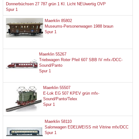
Donnerbüchsen 27 787 grün 1 Kl. Licht NEUwertig OVP
Spur 1
Maerklin 85802
Museums-Personenwagen 1988 braun
Spur 1
Maerklin 55267
Triebwagen Roter Pfeil 607 SBB IV mfx-/DCC-
Sound/Panto
Spur 1
Maerklin 55507
E-Lok EG 507 KPEV grün mfx-
Sound/Panto/Telex
Spur 1
Maerklin 58110
Salonwagen EDELWEISS mit Vitrine mfx/DCC
Spur 1