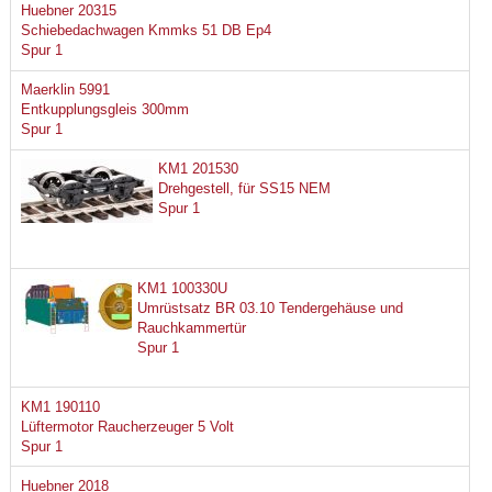
Huebner 20315
Schiebedachwagen Kmmks 51 DB Ep4
Spur 1
Maerklin 5991
Entkupplungsgleis 300mm
Spur 1
KM1 201530
Drehgestell, für SS15 NEM
Spur 1
KM1 100330U
Umrüstsatz BR 03.10 Tendergehäuse und
Rauchkammertür
Spur 1
KM1 190110
Lüftermotor Raucherzeuger 5 Volt
Spur 1
Huebner 2018