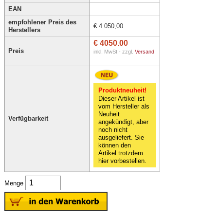
EAN
empfohlener Preis des
€ 4 050,00
Herstellers
€ 4050.00
Preis
inkl. MwSt - zzgl.
Versand
Produktneuheit!
Dieser Artikel ist
vom Hersteller als
Neuheit
Verfügbarkeit
angekündigt, aber
noch nicht
ausgeliefert. Sie
können den
Artikel trotzdem
hier vorbestellen.
Menge