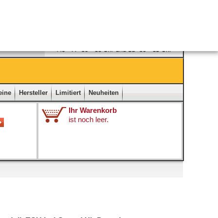
Ladengeschäft
|
Kontakt
|
Impressum
|
Startseite
eine
Hersteller
Limitiert
Neuheiten
Ihr Warenkorb
ist noch leer.