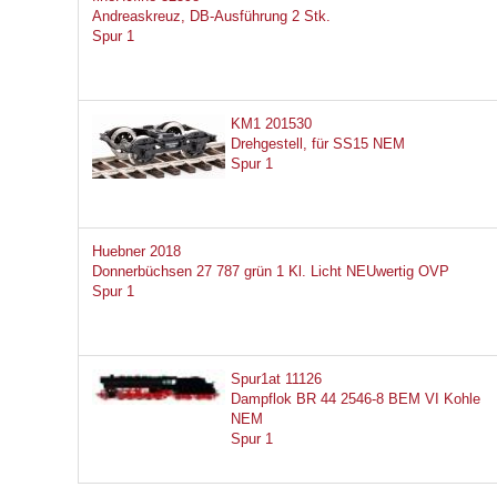
Andreaskreuz, DB-Ausführung 2 Stk.
Spur 1
KM1 201530
Drehgestell, für SS15 NEM
Spur 1
Huebner 2018
Donnerbüchsen 27 787 grün 1 Kl. Licht NEUwertig OVP
Spur 1
Spur1at 11126
Dampflok BR 44 2546-8 BEM VI Kohle
NEM
Spur 1