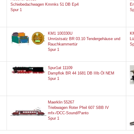
Schiebedachwagen Kmmks 51 DB Ep4
En
Spur 1
Sp
KM1 100330U
K
Umrüstsatz BR 03.10 Tendergehäuse und
Lü
Rauchkammertür
Sp
Spur 1
Spur1at 11109
Dampflok BR 44 1681 DB IIIb Öl NEM
Spur 1
Maerklin 55267
Triebwagen Roter Pfeil 607 SBB IV
mfx-/DCC-Sound/Panto
Spur 1