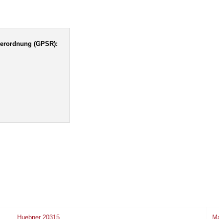
verordnung (GPSR):
Huebner 20315
Ma