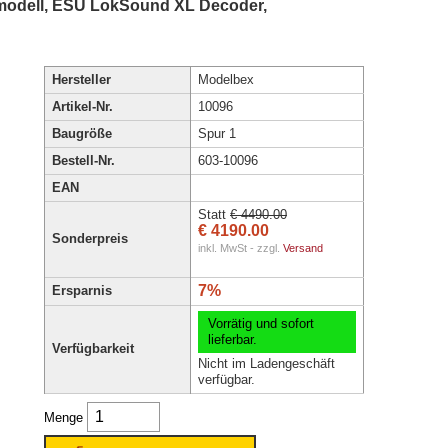
smodell, ESU LokSound XL Decoder,
Hersteller
Modelbex
Artikel-Nr.
10096
Baugröße
Spur 1
Bestell-Nr.
603-10096
EAN
Statt
€ 4490.00
€ 4190.00
Sonderpreis
inkl. MwSt - zzgl.
Versand
7%
Ersparnis
Vorrätig und sofort
lieferbar.
Verfügbarkeit
Nicht im Ladengeschäft
verfügbar.
Menge