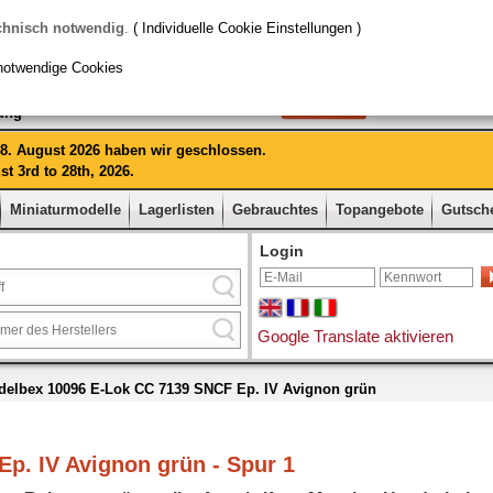
chnisch notwendig
.
( Individuelle Cookie Einstellungen )
notwendige Cookies
rung
 28. August 2026 haben wir geschlossen.
t 3rd to 28th, 2026.
Miniaturmodelle
Lagerlisten
Gebrauchtes
Topangebote
Gutsch
Login
Google Translate aktivieren
elbex 10096 E-Lok CC 7139 SNCF Ep. IV Avignon grün
p. IV Avignon grün - Spur 1