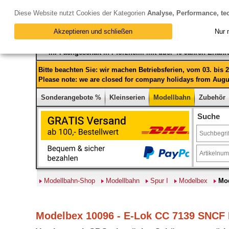
Diese Website nutzt Cookies der Kategorien
Analyse, Performance, te
Akzeptieren und schließen
Nur 
Ihr Fachgeschäft in Pforzheim mit über 40 Jahren Erfah
Bitte beachten Sie: wir machen Betriebsferien, vom 03. bis
Please note: we are closed for company holidays from Augus
Sonderangebote %
Kleinserien
Modellbahn
Zubehör
Suche
Modellbahn-Shop
Modellbahn
Spur I
Modelbex
Mod
Modelbex 10096 - E-Lok CC 7139 SNCF E