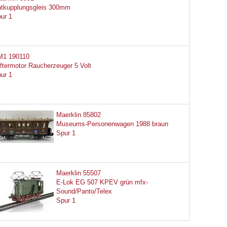
tkupplungsgleis 300mm
ur 1
M1 190110
ftermotor Raucherzeuger 5 Volt
ur 1
Maerklin 85802
Museums-Personenwagen 1988 braun
Spur 1
Maerklin 55507
E-Lok EG 507 KPEV grün mfx-
Sound/Panto/Telex
Spur 1