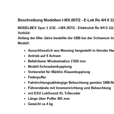
Beschreibung Modelbex I-MX.007/2 - E-Lok Re 4/4 II 
MODELBEX Spur 1 1/32 - I-MX.007/2 - Elektrolok Re 4/4 II 
Vorbild:
Anfang der 60er Jahre bestellte die SBB bei der Schweizer I
Modell:
Ausschliesslich aus Messing hergestellt in feinster Ha
Antrieb auf 4 Achsen
Befahrbarer Mindestradius 1'020 mm
Modell-Schraubenkupplung
Vorbereitet für Märklin Klauenkupplung
Federpuffer
Fahrtrichtungsabhängige Beleuchtung gemäss SBB-R
Führerstände mit Inneneinrichtung und Beleuchtung
mit ESU LokSound XL 5-Decoder
Länge über Puffer 481 mm
Gewicht ca 4 kg