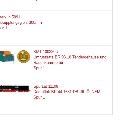
erklin 5991
tkupplungsgleis 300mm
ur 1
KM1 100330U
Umrüstsatz BR 03.10 Tendergehäuse und
Rauchkammertür
Spur 1
Spur1at 11109
Dampflok BR 44 1681 DB IIIb Öl NEM
Spur 1