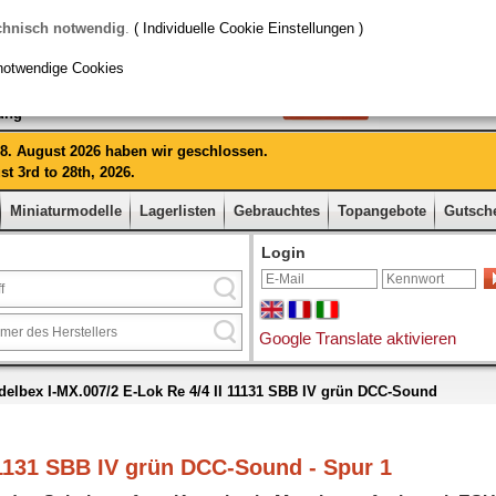
chnisch notwendig
.
( Individuelle Cookie Einstellungen )
notwendige Cookies
rung
 28. August 2026 haben wir geschlossen.
t 3rd to 28th, 2026.
Miniaturmodelle
Lagerlisten
Gebrauchtes
Topangebote
Gutsch
Login
Google Translate aktivieren
elbex I-MX.007/2 E-Lok Re 4/4 II 11131 SBB IV grün DCC-Sound
11131 SBB IV grün DCC-Sound - Spur 1