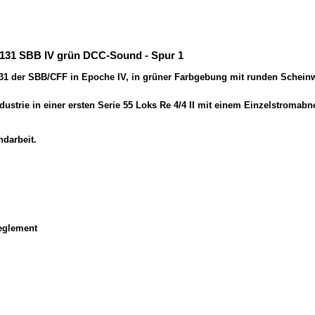
11131 SBB IV grün DCC-Sound - Spur 1
11131 der SBB/CFF in Epoche IV, in grüner Farbgebung mit runden Sche
ndustrie in einer ersten Serie 55 Loks Re 4/4 II mit einem Einzelstroma
ndarbeit.
eglement