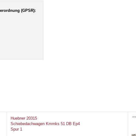
verordnung (GPSR):
Huebner 20315
Schiebedachwagen Kmmks 51 DB Ep4
Spur 1