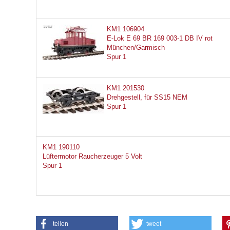
KM1 106904
E-Lok E 69 BR 169 003-1 DB IV rot
München/Garmisch
Spur 1
KM1 201530
Drehgestell, für SS15 NEM
Spur 1
KM1 190110
Lüftermotor Raucherzeuger 5 Volt
Spur 1
teilen
tweet