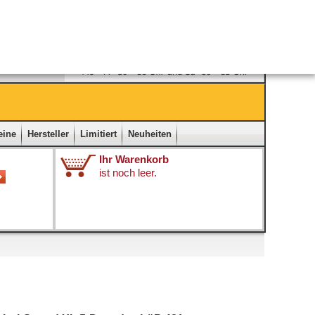
Ladengeschäft
|
Kontakt
|
Impressum
|
Startseite
eine
Hersteller
Limitiert
Neuheiten
Ihr Warenkorb
ist noch leer.