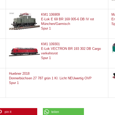
KM1 106909
Ma
E-Lok E 69 BR 169 005-6 DB IV rot
En
München/Garmisch
Sp
Spur 1
KM1 109301
E-Lok VECTRON BR 193 302 DB Cargo
verkehrsrot
Spur 1
Huebner 2018
Donnerbüchsen 27 787 grün 1 Kl. Licht NEUwertig OVP
Spur 1
pin it
teilen