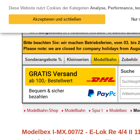
Diese Website nutzt Cookies der Kategorien
Analyse, Performance, te
Akzeptieren und schließen
Nur 
Ihr Fachgeschäft in Pforzheim mit über 40 Jahren Erfah
Bitte beachten Sie: wir machen Betriebsferien, vom 03. bis
Please note: we are closed for company holidays from Augus
Sonderangebote %
Kleinserien
Modellbahn
Zubehör
Suche
Modellbahn-Shop
Modellbahn
Spur I
Modelbex
Mod
Modelbex I-MX.007/2 - E-Lok Re 4/4 II 