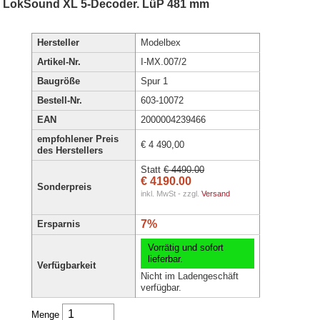
ESU LokSound XL 5-Decoder. LüP 481 mm
Hersteller
Modelbex
Artikel-Nr.
I-MX.007/2
Baugröße
Spur 1
Bestell-Nr.
603-10072
EAN
2000004239466
empfohlener Preis
€ 4 490,00
des Herstellers
Statt
€ 4490.00
€ 4190.00
Sonderpreis
inkl. MwSt - zzgl.
Versand
7%
Ersparnis
Vorrätig und sofort
lieferbar.
Verfügbarkeit
Nicht im Ladengeschäft
verfügbar.
Menge