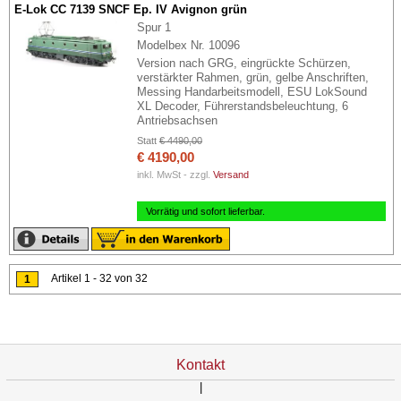
E-Lok CC 7139 SNCF Ep. IV Avignon grün
Spur 1
Modelbex Nr. 10096
Version nach GRG, eingrückte Schürzen,
verstärkter Rahmen, grün, gelbe Anschriften,
Messing Handarbeitsmodell, ESU LokSound
XL Decoder, Führerstandsbeleuchtung, 6
Antriebsachsen
Statt
€ 4490,00
€ 4190,00
inkl. MwSt - zzgl.
Versand
Vorrätig und sofort lieferbar.
Artikel 1 - 32 von 32
1
Kontakt
|