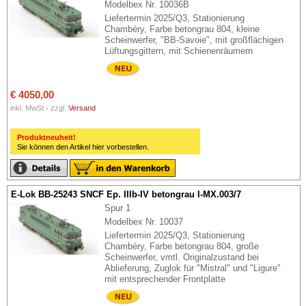
Modelbex Nr. 10036B
Liefertermin 2025/Q3, Stationierung
Chambéry, Farbe betongrau 804, kleine
Scheinwerfer, "BB-Savoie", mit großflächigen
Lüftungsgittern, mit Schienenräumern
€ 4050,00
inkl. MwSt - zzgl.
Versand
Produktneuheit!
Sie können den Artikel hier vorbestellen.
E-Lok BB-25243 SNCF Ep. IIIb-IV betongrau I-MX.003/7
Spur 1
Modelbex Nr. 10037
Liefertermin 2025/Q3, Stationierung
Chambéry, Farbe betongrau 804, große
Scheinwerfer, vmtl. Originalzustand bei
Ablieferung, Zuglok für "Mistral" und "Ligure"
mit entsprechender Frontplatte