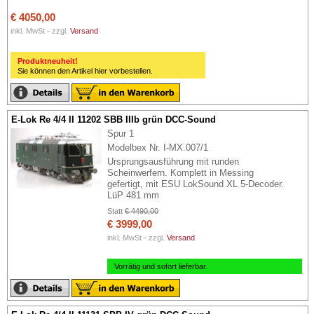
€ 4050,00
inkl. MwSt - zzgl.
Versand
Produktneuheit!
Sie können den Artikel hier vorbestellen.
E-Lok Re 4/4 II 11202 SBB IIIb grün DCC-Sound
Spur 1
Modelbex Nr. I-MX.007/1
Ursprungsausführung mit runden
Scheinwerfern. Komplett in Messing
gefertigt, mit ESU LokSound XL 5-Decoder.
LüP 481 mm
Statt
€ 4490,00
€ 3999,00
inkl. MwSt - zzgl.
Versand
Vorrätig und sofort lieferbar.