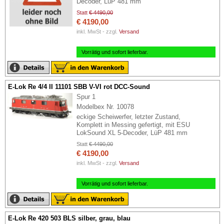
Decoder, LüP 481 mm
Statt
€ 4490,00
€ 4190,00
inkl. MwSt - zzgl.
Versand
Vorrätig und sofort lieferbar.
E-Lok Re 4/4 II 11101 SBB V-VI rot DCC-Sound
Spur 1
Modelbex Nr. 10078
eckige Scheiwerfer, letzter Zustand,
Komplett in Messing gefertigt, mit ESU
LokSound XL 5-Decoder, LüP 481 mm
Statt
€ 4490,00
€ 4190,00
inkl. MwSt - zzgl.
Versand
Vorrätig und sofort lieferbar.
E-Lok Re 420 503 BLS silber, grau, blau