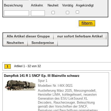
Bezeichnung
Artikelnr.
Neuheit
Vorrätig
Angekündigt
Alle Artikel dieser Gruppe
nur sofort lieferbare Artikel
Neuheiten
Sonderpreise
Artikel 1 - 32 von 32
1
Dampflok 141 R 1 SNCF Ep. III Blainville schwarz
Spur 1
Modelbex Nr. I-MX.0021
Auslieferung März 2025, Messingmodell,
Hersteller LIMA, kohlegefeuert, neuesten
Generation des ESU LokSound XL
Decoders, Raucherzeuger, Beleuchtung
gemäß den Vorschriften der SNCF,
Bemalung und Beschriftung originalgetreu,