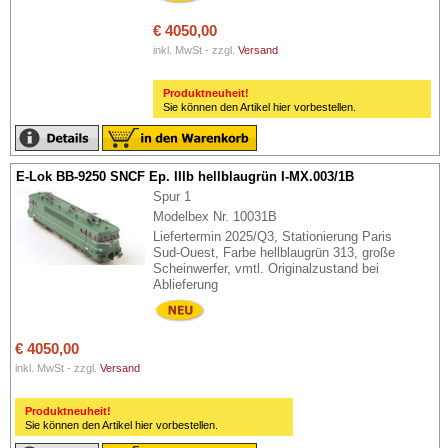
€ 4050,00
inkl. MwSt - zzgl.
Versand
Produktneuheit!
Sie können den Artikel hier vorbestellen.
E-Lok BB-9250 SNCF Ep. IIIb hellblaugrün I-MX.003/1B
Spur 1
Modelbex Nr. 10031B
Liefertermin 2025/Q3, Stationierung Paris
Sud-Ouest, Farbe hellblaugrün 313, große
Scheinwerfer, vmtl. Originalzustand bei
Ablieferung
€ 4050,00
inkl. MwSt - zzgl.
Versand
Produktneuheit!
Sie können den Artikel hier vorbestellen.