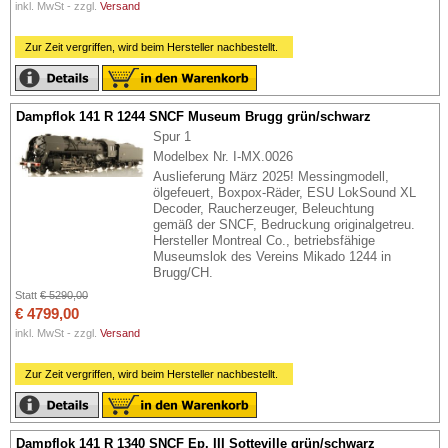
inkl. MwSt - zzgl.
Versand
Zur Zeit vergriffen, wird beim Hersteller nachbestellt.
Dampflok 141 R 1244 SNCF Museum Brugg grün/schwarz
Spur 1
Modelbex Nr. I-MX.0026
Auslieferung März 2025! Messingmodell,
ölgefeuert, Boxpox-Räder, ESU LokSound XL
Decoder, Raucherzeuger, Beleuchtung
gemäß der SNCF, Bedruckung originalgetreu.
Hersteller Montreal Co., betriebsfähige
Museumslok des Vereins Mikado 1244 in
Brugg/CH.
Statt
€ 5290,00
€ 4799,00
inkl. MwSt - zzgl.
Versand
Zur Zeit vergriffen, wird beim Hersteller nachbestellt.
Dampflok 141 R 1340 SNCF Ep. III Sotteville grün/schwarz