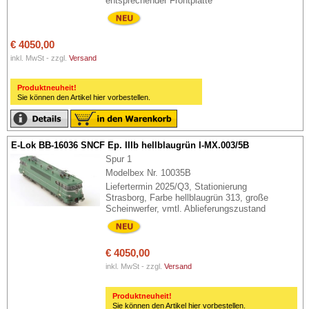
entsprechender Frontplatte
€ 4050,00
inkl. MwSt - zzgl.
Versand
Produktneuheit!
Sie können den Artikel hier vorbestellen.
E-Lok BB-16036 SNCF Ep. IIIb hellblaugrün I-MX.003/5B
Spur 1
Modelbex Nr. 10035B
Liefertermin 2025/Q3, Stationierung
Strasborg, Farbe hellblaugrün 313, große
Scheinwerfer, vmtl. Ablieferungszustand
€ 4050,00
inkl. MwSt - zzgl.
Versand
Produktneuheit!
Sie können den Artikel hier vorbestellen.