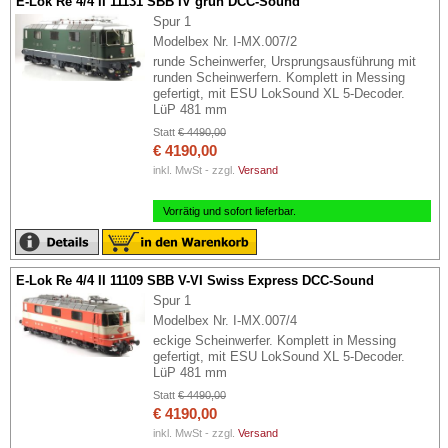
E-Lok Re 4/4 II 11131 SBB IV grün DCC-Sound
Spur 1
Modelbex Nr. I-MX.007/2
runde Scheinwerfer, Ursprungsausführung mit
runden Scheinwerfern. Komplett in Messing
gefertigt, mit ESU LokSound XL 5-Decoder.
LüP 481 mm
Statt
€ 4490,00
€ 4190,00
inkl. MwSt - zzgl.
Versand
Vorrätig und sofort lieferbar.
E-Lok Re 4/4 II 11109 SBB V-VI Swiss Express DCC-Sound
Spur 1
Modelbex Nr. I-MX.007/4
eckige Scheinwerfer. Komplett in Messing
gefertigt, mit ESU LokSound XL 5-Decoder.
LüP 481 mm
Statt
€ 4490,00
€ 4190,00
inkl. MwSt - zzgl.
Versand