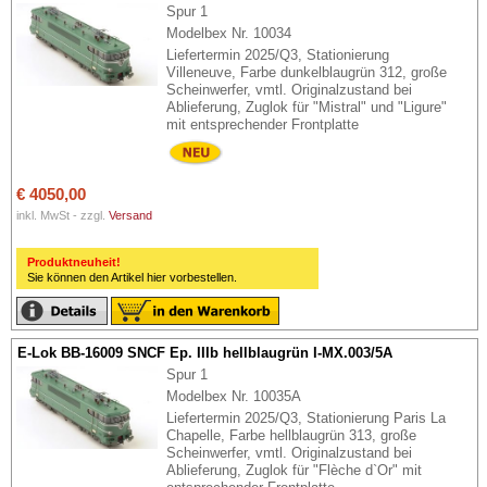
Spur 1
Modelbex Nr. 10034
Liefertermin 2025/Q3, Stationierung
Villeneuve, Farbe dunkelblaugrün 312, große
Scheinwerfer, vmtl. Originalzustand bei
Ablieferung, Zuglok für "Mistral" und "Ligure"
mit entsprechender Frontplatte
€ 4050,00
inkl. MwSt - zzgl.
Versand
Produktneuheit!
Sie können den Artikel hier vorbestellen.
E-Lok BB-16009 SNCF Ep. IIIb hellblaugrün I-MX.003/5A
Spur 1
Modelbex Nr. 10035A
Liefertermin 2025/Q3, Stationierung Paris La
Chapelle, Farbe hellblaugrün 313, große
Scheinwerfer, vmtl. Originalzustand bei
Ablieferung, Zuglok für "Flèche d`Or" mit