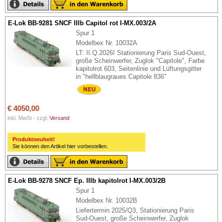
E-Lok BB-9281 SNCF IIIb Capitol rot I-MX.003/2A
Spur 1
Modelbex Nr. 10032A
LT: II.Q.2026! Stationierung Paris Sud-Ouest,
große Scheinwerfer, Zuglok "Capitole", Farbe
kapitolrot 603, Seitenlinie und Lüftungsgitter
in "hellblaugraues Capitole 836"
€ 4050,00
inkl. MwSt - zzgl.
Versand
Produktneuheit!
Sie können den Artikel hier vorbestellen.
E-Lok BB-9278 SNCF Ep. IIIb kapitolrot I-MX.003/2B
Spur 1
Modelbex Nr. 10032B
Liefertermin 2025/Q3, Stationierung Paris
Sud-Ouest, große Scheinwerfer, Zuglok