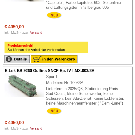
"Capitole", Farbe kapitolrot 603, Seitenlinie
und Lüftungsgitter in "silbergrau 806"
€ 4050,00
inkl. MwSt - zzgl.
Versand
Produktneuheit!
Sie können den Artikel hier vorbestellen.
E-Lok BB-9260 Oullins SNCF Ep. IV I-MX.003/3A
Spur 1
Modelbex Nr. 10033A
Liefertermin 2025/Q3, Stationierung Paris
Sud-Ouest, kleine Scheinwerfer, keine
Schürzen, kein Alu-Zierrat, keine Eckfenster,
keine Maschinenraumfenster ( "Demi-Lune")
€ 4050,00
inkl. MwSt - zzgl.
Versand