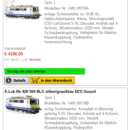
Spur 1
Modelbex Nr. I-MX.007/9A
eckige Scheinwerfer, ex SOB 41,
Halbscherenpanto, Klima, Messingmodell,
ESU LokSound 5 XL Decoder, Antrieb auf 4
Achsen, Mindestradius 1020 mm, Modell-
Schraubenkupplung, Vorbereitet für Märklin
Klauenkupplung, Federpuffer,
Inneneinrichtung
Statt
€ 4490,00
€ 4190,00
inkl. MwSt - zzgl.
Versand
Vorrätig und sofort lieferbar.
E-Lok Re 420 504 BLS silber/grau/blau DCC-Sound
Spur 1
Modelbex Nr. I-MX.007/9B
eckig Scheinwerfer. Komplett in Messing
gefertig 5 XL Decoder, Antrieb auf 4 Achsen,
Mindestradius 1020 mm, Modell-
Schraubenkupplung, Vorbereitet für Märklin
Klauenkupplung, Federpuffer,