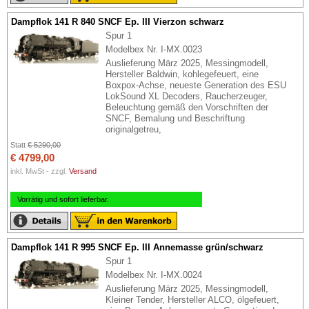
Dampflok 141 R 840 SNCF Ep. III Vierzon schwarz
Spur 1
Modelbex Nr. I-MX.0023
Auslieferung März 2025, Messingmodell,
Hersteller Baldwin, kohlegefeuert, eine
Boxpox-Achse, neueste Generation des ESU
LokSound XL Decoders, Raucherzeuger,
Beleuchtung gemäß den Vorschriften der
SNCF, Bemalung und Beschriftung
originalgetreu,
Statt
€ 5290,00
€ 4799,00
inkl. MwSt - zzgl.
Versand
Vorrätig und sofort lieferbar.
Dampflok 141 R 995 SNCF Ep. III Annemasse grün/schwarz
Spur 1
Modelbex Nr. I-MX.0024
Auslieferung März 2025, Messingmodell,
Kleiner Tender, Hersteller ALCO, ölgefeuert,