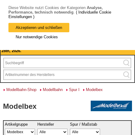
Diese Website nutzt Cookies der Kategorien
Analyse,
Performance, technisch notwendig
.
( Individuelle Cookie
Einstellungen )
Akzeptieren und schließen
Bitte beachten Sie: wir machen Betriebsferien, vom 03. bis 28.
Nur notwendige Cookies
August 2026 haben wir geschlossen.
Please note: we are closed for company holidays from August 3rd to
28th, 2026.
Modellbahn-Shop
Modellbahn
Spur I
Modelbex
Modelbex
Artikelgruppe
Hersteller
Spur / Maßstab