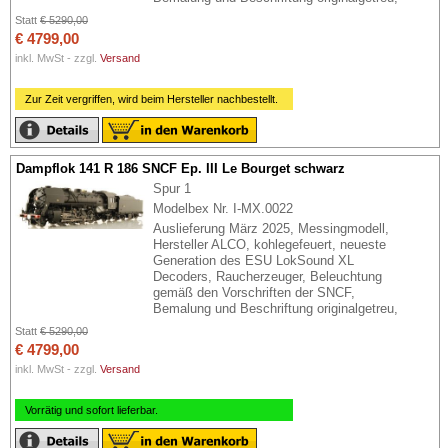
Statt
€ 5290,00
€ 4799,00
inkl. MwSt - zzgl.
Versand
Zur Zeit vergriffen, wird beim Hersteller nachbestellt.
Dampflok 141 R 186 SNCF Ep. III Le Bourget schwarz
Spur 1
Modelbex Nr. I-MX.0022
Auslieferung März 2025, Messingmodell,
Hersteller ALCO, kohlegefeuert, neueste
Generation des ESU LokSound XL
Decoders, Raucherzeuger, Beleuchtung
gemäß den Vorschriften der SNCF,
Bemalung und Beschriftung originalgetreu,
Statt
€ 5290,00
€ 4799,00
inkl. MwSt - zzgl.
Versand
Vorrätig und sofort lieferbar.