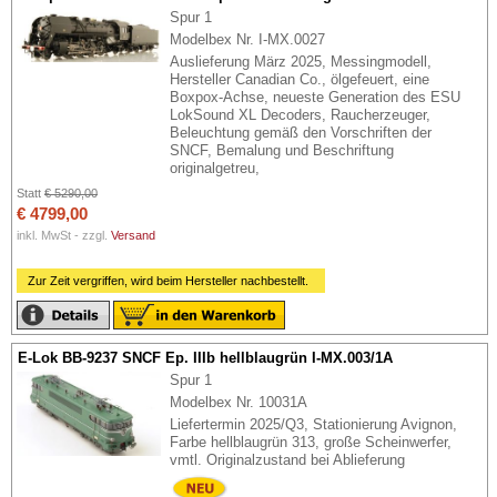
Spur 1
Modelbex Nr. I-MX.0027
Auslieferung März 2025, Messingmodell,
Hersteller Canadian Co., ölgefeuert, eine
Boxpox-Achse, neueste Generation des ESU
LokSound XL Decoders, Raucherzeuger,
Beleuchtung gemäß den Vorschriften der
SNCF, Bemalung und Beschriftung
originalgetreu,
Statt
€ 5290,00
€ 4799,00
inkl. MwSt - zzgl.
Versand
Zur Zeit vergriffen, wird beim Hersteller nachbestellt.
E-Lok BB-9237 SNCF Ep. IIIb hellblaugrün I-MX.003/1A
Spur 1
Modelbex Nr. 10031A
Liefertermin 2025/Q3, Stationierung Avignon,
Farbe hellblaugrün 313, große Scheinwerfer,
vmtl. Originalzustand bei Ablieferung