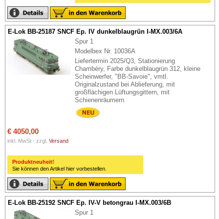
E-Lok BB-25187 SNCF Ep. IV dunkelblaugrün I-MX.003/6A
Spur 1
Modelbex Nr. 10036A
Liefertermin 2025/Q3, Stationierung
Chambéry, Farbe dunkelblaugrün 312, kleine
Scheinwerfer, "BB-Savoie", vmtl.
Originalzustand bei Ablieferung, mit
großflächigen Lüftungsgittern, mit
Schienenräumern
€ 4050,00
inkl. MwSt - zzgl.
Versand
Produktneuheit!
Sie können den Artikel hier vorbestellen.
E-Lok BB-25192 SNCF Ep. IV-V betongrau I-MX.003/6B
Spur 1