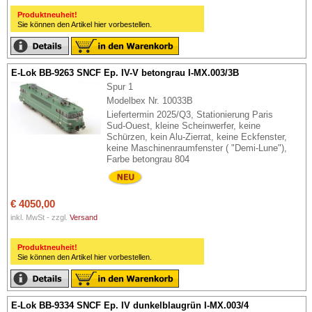
Produktneuheit!
Sie können den Artikel hier vorbestellen.
E-Lok BB-9263 SNCF Ep. IV-V betongrau I-MX.003/3B
Spur 1
Modelbex Nr. 10033B
Liefertermin 2025/Q3, Stationierung Paris
Sud-Ouest, kleine Scheinwerfer, keine
Schürzen, kein Alu-Zierrat, keine Eckfenster,
keine Maschinenraumfenster ( "Demi-Lune"),
Farbe betongrau 804
€ 4050,00
inkl. MwSt - zzgl.
Versand
Produktneuheit!
Sie können den Artikel hier vorbestellen.
E-Lok BB-9334 SNCF Ep. IV dunkelblaugrün I-MX.003/4