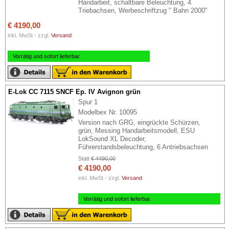
Handarbeit, schaltbare Beleuchtung, 4
Triebachsen, Werbeschriftzug " Bahn 2000"
€ 4190,00
inkl. MwSt - zzgl.
Versand
Vorrätig und sofort lieferbar.
E-Lok CC 7115 SNCF Ep. IV Avignon grün
Spur 1
Modelbex Nr. 10095
Version nach GRG, eingrückte Schürzen,
grün, Messing Handarbeitsmodell, ESU
LokSound XL Decoder,
Führerstandsbeleuchtung, 6 Antriebsachsen
Statt
€ 4490,00
€ 4190,00
inkl. MwSt - zzgl.
Versand
Vorrätig und sofort lieferbar.