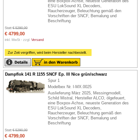
eine Boxpox-Achse, neueste Generation des
ESU LokSound XL Decoders,
Raucherzeuger, Beleuchtung gemäß den
Vorschriften der SNCF, Bemalung und
Beschriftung
Statt
€ 5290,00
€ 4799,00
inkl. MwSt - zzgl.
Versand
Zur Zeit vergriffen, wird beim Hersteller nachbestellt.
Dampflok 141 R 1155 SNCF Ep. III Nice grün/schwarz
Spur 1
Modelbex Nr. I-MX.0025
Auslieferung März 2025, Messingmodell,
Schild Mistral, Hersteller ALCO, ölgefeuert,
eine Boxpox-Achse, neueste Generation des
ESU LokSound XL Decoders,
Raucherzeuger, Beleuchtung gemäß den
Vorschriften der SNCF, Bemalung und
Beschriftung
Statt
€ 5290,00
€ 4799,00