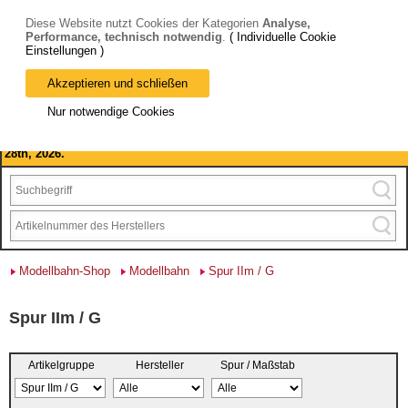
Diese Website nutzt Cookies der Kategorien
Analyse,
Performance, technisch notwendig
.
( Individuelle Cookie
Einstellungen )
Akzeptieren und schließen
Bitte beachten Sie: wir machen Betriebsferien, vom 03. bis 28.
Nur notwendige Cookies
August 2026 haben wir geschlossen.
Please note: we are closed for company holidays from August 3rd to
28th, 2026.
Modellbahn-Shop
Modellbahn
Spur IIm / G
Spur IIm / G
Artikelgruppe
Hersteller
Spur / Maßstab