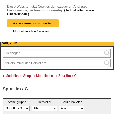
Diese Website nutzt Cookies der Kategorien
Analyse,
Performance, technisch notwendig
.
( Individuelle Cookie
Einstellungen )
Akzeptieren und schließen
Bitte beachten Sie: wir machen Betriebsferien, vom 03. bis 28.
Nur notwendige Cookies
August 2026 haben wir geschlossen.
Please note: we are closed for company holidays from August 3rd to
28th, 2026.
Modellbahn-Shop
Modellbahn
Spur IIm / G
Spur IIm / G
Artikelgruppe
Hersteller
Spur / Maßstab