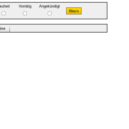
euheit
Vorrätig
Angekündigt
ise