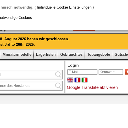
chnisch notwendig
.
( Individuelle Cookie Einstellungen )
notwendige Cookies
rung
 28. August 2026 haben wir geschlossen.
t 3rd to 28th, 2026.
Miniaturmodelle
Lagerlisten
Gebrauchtes
Topangebote
Gutsch
Login
Google Translate aktivieren