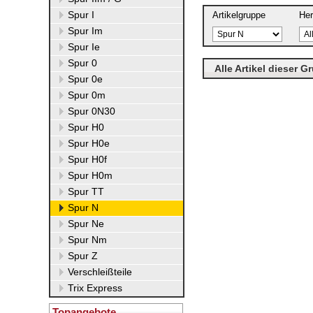
Spur I
Artikelgruppe
Her
Spur Im
Spur Ie
Spur 0
Alle Artikel dieser G
Spur 0e
Spur 0m
Spur 0N30
Spur H0
Spur H0e
Spur H0f
Spur H0m
Spur TT
Spur N
Spur Ne
Spur Nm
Spur Z
Verschleißteile
Trix Express
Topangebote