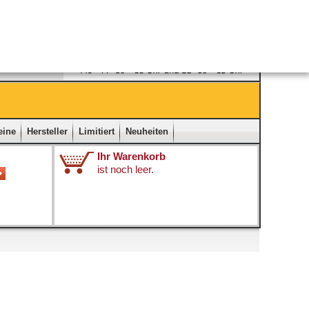
Ladengeschäft
|
Kontakt
|
Impressum
|
Startseite
eine
Hersteller
Limitiert
Neuheiten
Ihr Warenkorb
ist noch leer.