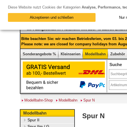
Diese Website nutzt Cookies der Kategorien
Analyse, Performance, te
Akzeptieren und schließen
Nur 
Ihr Fachgeschäft in Pforzheim mit über 40 Jahren Erfah
Bitte beachten Sie: wir machen Betriebsferien, vom 03. bis
Please note: we are closed for company holidays from Augus
Sonderangebote %
Kleinserien
Modellbahn
Zubehör
Suche
Modellbahn-Shop
Modellbahn
Spur N
Modellbahn
Spur N
Spur II
Spur IIm / G