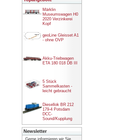
Märklin
Museumswagen H0
2020 Verzinkerei
Kopf
geoLine Gleisset A1
- ohne OVP
Akku-Triebwagen
ETA 180 018 DB III
5 Stück
Sammelkasten -
leicht gebraucht
Diesellok BR 212
179-4 Potsdam
DCC-
Sound/Kupplung
Newsletter
Gerne informieren wir Sie