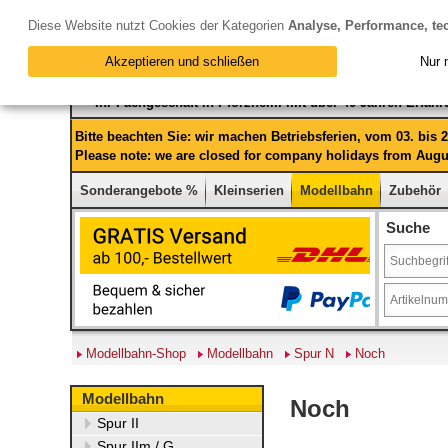
Diese Website nutzt Cookies der Kategorien
Analyse, Performance, te
Akzeptieren und schließen
Nur 
Ihr Fachgeschäft in Pforzheim mit über 40 Jahren Erfah
Bitte beachten Sie: wir machen Betriebsferien, vom 03. bis
Please note: we are closed for company holidays from Augus
Sonderangebote %
Kleinserien
Modellbahn
Zubehör
Suche
Modellbahn-Shop
Modellbahn
Spur N
Noch
Modellbahn
Noch
Spur II
Spur IIm / G