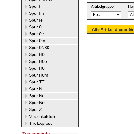
Spur I
Artikelgruppe
Her
Spur Im
Spur Ie
Spur 0
Alle Artikel dieser G
Spur 0e
Spur 0m
Spur 0N30
Spur H0
Spur H0e
Spur H0f
Spur H0m
Spur TT
Spur N
Spur Ne
Spur Nm
Spur Z
Verschleißteile
Trix Express
Topangebote