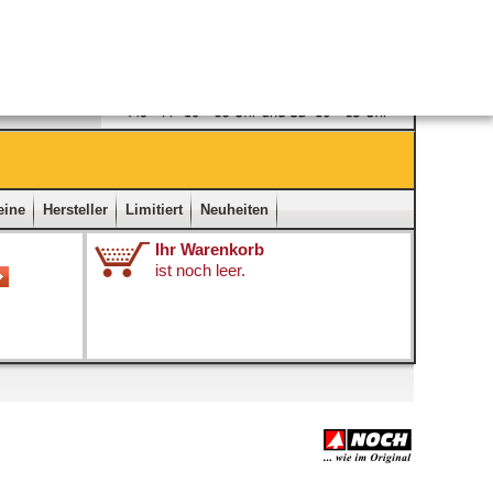
Ladengeschäft
|
Kontakt
|
Impressum
|
Startseite
eine
Hersteller
Limitiert
Neuheiten
Ihr Warenkorb
ist noch leer.