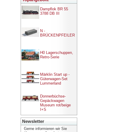
Dampflok BR 55
3788 DB III
N -
BRÜCKENPFEILER
H0 Lagerschuppen,
Retro-Serie
Märklin Start up -
Güterwagen-Set
Lummerland
Donnerbüchse-
Gepäckwagen
Museum rot/beige
I+S
Newsletter
Gerne informieren wir Sie