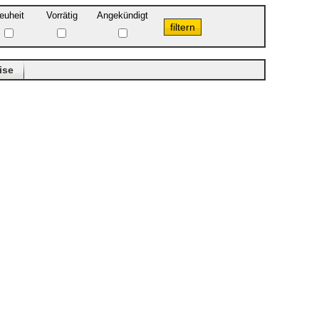
euheit
Vorrätig
Angekündigt
ise