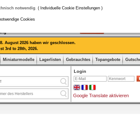
chnisch notwendig
.
( Individuelle Cookie Einstellungen )
notwendige Cookies
rung
 28. August 2026 haben wir geschlossen.
t 3rd to 28th, 2026.
Miniaturmodelle
Lagerlisten
Gebrauchtes
Topangebote
Gutsch
Login
Google Translate aktivieren