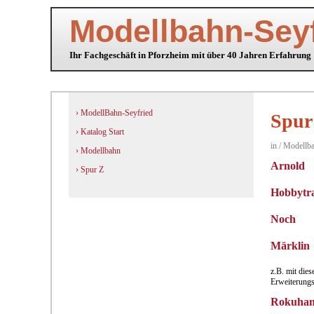
Modellbahn-Seyf
Ihr Fachgeschäft in Pforzheim mit über 40 Jahren Erfahrung
› ModellBahn-Seyfried
Spur
› Katalog Start
in / Modellb
› Modellbahn
Arnold
› Spur Z
Hobbytr
Noch
Märklin
z.B. mit die
Erweiterungs
Rokuha