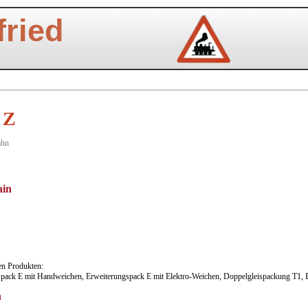
ried
 Z
ahn
ain
sen Produkten:
pack E mit Handweichen, Erweiterungspack E mit Elektro-Weichen, Doppelgleispackung T1, B
n