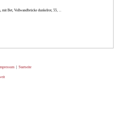
 mit Bet, Vollwandbrücke dunkelrot, 55, ...
Impressum
|
Startseite
weit