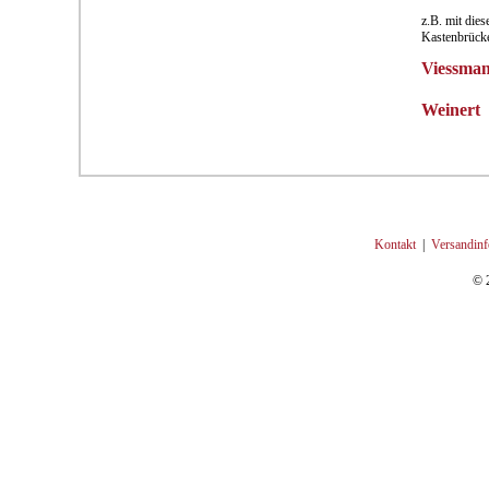
z.B. mit die
Kastenbrücke
Viessma
Weinert
Kontakt
|
Versandinf
© 