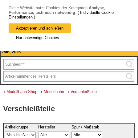
Diese Website nutzt Cookies der Kategorien
Analyse,
Performance, technisch notwendig
.
( Individuelle Cookie
Einstellungen )
Akzeptieren und schließen
Bitte beachten Sie: wir machen Betriebsferien, vom 03. bis 28.
Nur notwendige Cookies
August 2026 haben wir geschlossen.
Please note: we are closed for company holidays from August 3rd to
28th, 2026.
Modellbahn-Shop
Modellbahn
Verschleißteile
Verschleißteile
Artikelgruppe
Hersteller
Spur / Maßstab