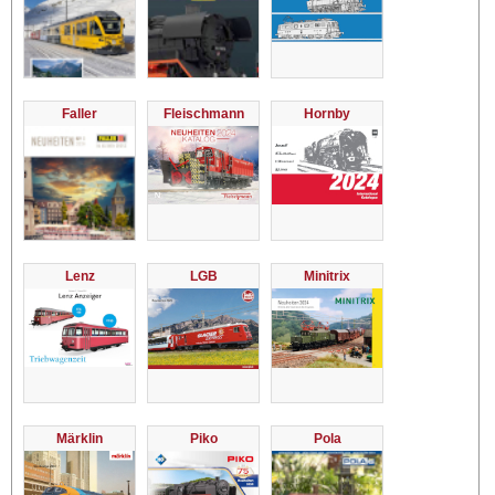
Faller
Fleischmann
Hornby
Lenz
LGB
Minitrix
Märklin
Piko
Pola