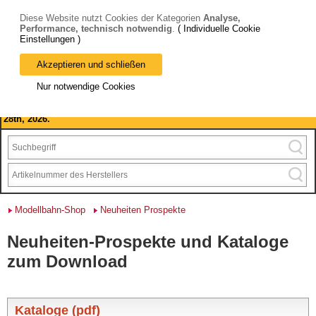
Diese Website nutzt Cookies der Kategorien
Analyse,
Performance, technisch notwendig
.
( Individuelle Cookie
Einstellungen )
Akzeptieren und schließen
Bitte beachten Sie: wir machen Betriebsferien, vom 03. bis 28.
Nur notwendige Cookies
August 2026 haben wir geschlossen.
Please note: we are closed for company holidays from August 3rd to
28th, 2026.
Modellbahn-Shop
Neuheiten Prospekte
Neuheiten-Prospekte und Kataloge
zum Download
Kataloge (pdf)