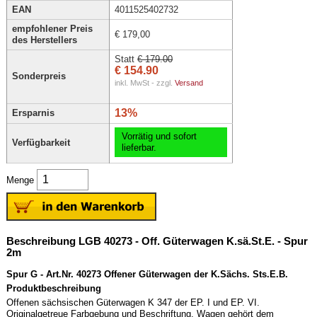
EAN
4011525402732
empfohlener Preis
€ 179,00
des Herstellers
Statt
€ 179.00
€ 154.90
Sonderpreis
inkl. MwSt - zzgl.
Versand
13%
Ersparnis
Vorrätig und sofort
Verfügbarkeit
lieferbar.
Menge
Beschreibung LGB 40273 - Off. Güterwagen K.sä.St.E. - Spur
2m
Spur G - Art.Nr. 40273 Offener Güterwagen der K.Sächs. Sts.E.B.
Produktbeschreibung
Offenen sächsischen Güterwagen K 347 der EP. I und EP. VI.
Originalgetreue Farbgebung und Beschriftung. Wagen gehört dem