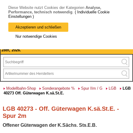
Diese Website nutzt Cookies der Kategorien
Analyse,
Performance, technisch notwendig
.
( Individuelle Cookie
Einstellungen )
Akzeptieren und schließen
Bitte beachten Sie: wir machen Betriebsferien, vom 03. bis 28.
Nur notwendige Cookies
August 2026 haben wir geschlossen.
Please note: we are closed for company holidays from August 3rd to
28th, 2026.
Modellbahn-Shop
Sonderangebote %
Spur IIm / G
LGB
LGB
40273 Off. Güterwagen K.sä.St.E.
LGB 40273 - Off. Güterwagen K.sä.St.E. -
Spur 2m
Offener Güterwagen der K.Sächs. Sts.E.B.