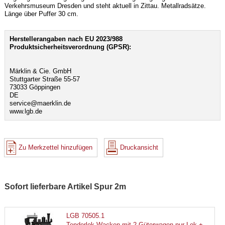
Verkehrsmuseum Dresden und steht aktuell in Zittau. Metallradsätze.
Länge über Puffer 30 cm.
Herstellerangaben nach EU 2023/988
Produktsicherheitsverordnung (GPSR):
Märklin & Cie. GmbH
Stuttgarter Straße 55-57
73033 Göppingen
DE
service@maerklin.de
www.lgb.de
Zu Merkzettel hinzufügen
Druckansicht
Sofort lieferbare Artikel Spur 2m
LGB 70505.1
Tenderlok Wacken mit 2 Güterwagen nur Lok +