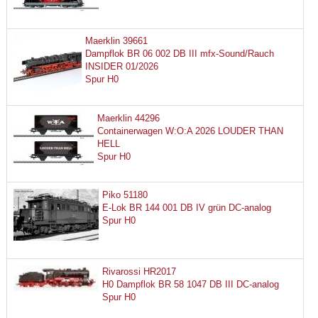
Maerklin 39661
Dampflok BR 06 002 DB III mfx-Sound/Rauch
INSIDER 01/2026
Spur H0
Maerklin 44296
Containerwagen W:O:A 2026 LOUDER THAN
HELL
Spur H0
Piko 51180
E-Lok BR 144 001 DB IV grün DC-analog
Spur H0
Rivarossi HR2017
H0 Dampflok BR 58 1047 DB III DC-analog
Spur H0