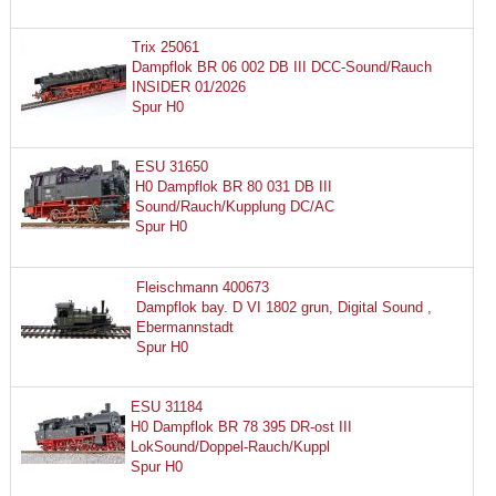
Trix 25061
Dampflok BR 06 002 DB III DCC-Sound/Rauch
INSIDER 01/2026
Spur H0
ESU 31650
H0 Dampflok BR 80 031 DB III
Sound/Rauch/Kupplung DC/AC
Spur H0
Fleischmann 400673
Dampflok bay. D VI 1802 grun, Digital Sound ,
Ebermannstadt
Spur H0
ESU 31184
H0 Dampflok BR 78 395 DR-ost III
LokSound/Doppel-Rauch/Kuppl
Spur H0