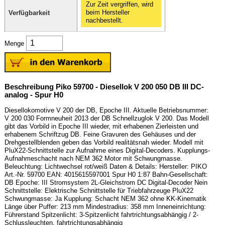
Zur Zeit vergriffen, wird
beim Hersteller
Verfügbarkeit
nachbestellt.
Menge
Beschreibung Piko 59700 - Diesellok V 200 050 DB III DC-
analog - Spur H0
Diesellokomotive V 200 der DB, Epoche III. Aktuelle Betriebsnummer:
V 200 030 Formneuheit 2013 der DB Schnellzuglok V 200. Das Modell
gibt das Vorbild in Epoche III wieder, mit erhabenen Zierleisten und
erhabenem Schriftzug DB. Feine Gravuren des Gehäuses und der
Drehgestellblenden geben das Vorbild realitätsnah wieder. Modell mit
PluX22-Schnittstelle zur Aufnahme eines Digital-Decoders. Kupplungs-
Aufnahmeschacht nach NEM 362 Motor mit Schwungmasse.
Beleuchtung: Lichtwechsel rot/weiß Daten & Details: Hersteller: PIKO
Art.-Nr. 59700 EAN: 4015615597001 Spur H0 1:87 Bahn-Gesellschaft:
DB Epoche: III Stromsystem 2L-Gleichstrom DC Digital-Decoder Nein
Schnittstelle: Elektrische Schnittstelle für Triebfahrzeuge PluX22
Schwungmasse: Ja Kupplung: Schacht NEM 362 ohne KK-Kinematik
Länge über Puffer: 213 mm Mindestradius: 358 mm Inneneinrichtung:
Führerstand Spitzenlicht: 3-Spitzenlicht fahrtrichtungsabhängig / 2-
Schlussleuchten, fahrtrichtungsabhängig