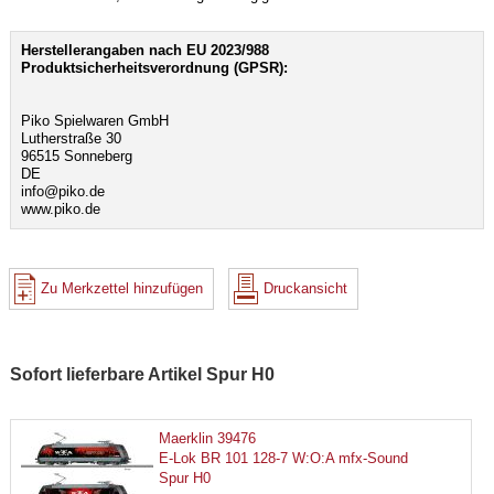
Herstellerangaben nach EU 2023/988
Produktsicherheitsverordnung (GPSR):
Piko Spielwaren GmbH
Lutherstraße 30
96515 Sonneberg
DE
info@piko.de
www.piko.de
Zu Merkzettel hinzufügen
Druckansicht
Sofort lieferbare Artikel Spur H0
Maerklin 39476
E-Lok BR 101 128-7 W:O:A mfx-Sound
Spur H0