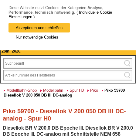
Diese Website nutzt Cookies der Kategorien
Analyse,
Performance, technisch notwendig
.
( Individuelle Cookie
Einstellungen )
Akzeptieren und schließen
Bitte beachten Sie: wir machen Betriebsferien, vom 03. bis 28.
Nur notwendige Cookies
August 2026 haben wir geschlossen.
Please note: we are closed for company holidays from August 3rd to
28th, 2026.
Modellbahn-Shop
Modellbahn
Spur H0
Piko
Piko 59700
Diesellok V 200 050 DB III DC-analog
Piko 59700 - Diesellok V 200 050 DB III DC-
analog - Spur H0
Diesellok BR V 200.0 DB Epoche III. Diesellok BR V 200.0
DB Epoche III. DC-analog mit Schnittstelle NEM 658