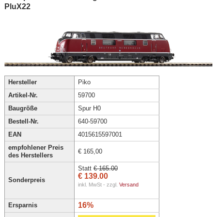
PluX22
Hersteller
Piko
Artikel-Nr.
59700
Baugröße
Spur H0
Bestell-Nr.
640-59700
EAN
4015615597001
empfohlener Preis
€ 165,00
des Herstellers
Statt
€ 165.00
€ 139.00
Sonderpreis
inkl. MwSt - zzgl.
Versand
16%
Ersparnis