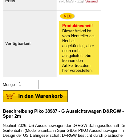
Preis
inkl. MwSt - zzgl.
Versand
Produktneuheit!
Dieser Artikel ist
vom Hersteller als
Neuheit
Verfügbarkeit
angekündigt, aber
noch nicht
ausgeliefert. Sie
können den
Artikel trotzdem
hier vorbestellen.
Menge
Beschreibung Piko 38987 - G Aussichtswagen D&RGW -
Spur 2m
Neuheit 2026: US Aussichtswagen der D+RGW Bahngesellschaft für
Gartenbahn (Modelleisenbahn Spur G)Der PIKO Aussichtswagen im
Design der US Bahngesellschaft D+RGW besticht durch plastische