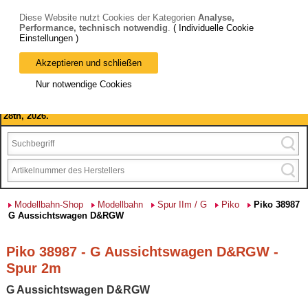
Diese Website nutzt Cookies der Kategorien
Analyse,
Performance, technisch notwendig
.
( Individuelle Cookie
Einstellungen )
Akzeptieren und schließen
Bitte beachten Sie: wir machen Betriebsferien, vom 03. bis 28.
Nur notwendige Cookies
August 2026 haben wir geschlossen.
Please note: we are closed for company holidays from August 3rd to
28th, 2026.
Modellbahn-Shop
Modellbahn
Spur IIm / G
Piko
Piko 38987
G Aussichtswagen D&RGW
Piko 38987 - G Aussichtswagen D&RGW -
Spur 2m
G Aussichtswagen D&RGW