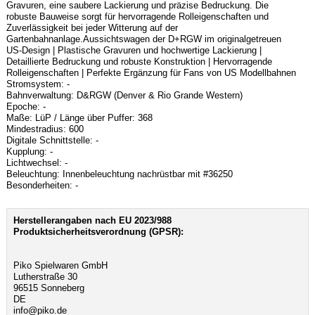
Gravuren, eine saubere Lackierung und präzise Bedruckung. Die
robuste Bauweise sorgt für hervorragende Rolleigenschaften und
Zuverlässigkeit bei jeder Witterung auf der
Gartenbahnanlage.Aussichtswagen der D+RGW im originalgetreuen
US-Design | Plastische Gravuren und hochwertige Lackierung |
Detaillierte Bedruckung und robuste Konstruktion | Hervorragende
Rolleigenschaften | Perfekte Ergänzung für Fans von US Modellbahnen
Stromsystem: -
Bahnverwaltung: D&RGW (Denver & Rio Grande Western)
Epoche: -
Maße: LüP / Länge über Puffer: 368
Mindestradius: 600
Digitale Schnittstelle: -
Kupplung: -
Lichtwechsel: -
Beleuchtung: Innenbeleuchtung nachrüstbar mit #36250
Besonderheiten: -
Herstellerangaben nach EU 2023/988
Produktsicherheitsverordnung (GPSR):
Piko Spielwaren GmbH
Lutherstraße 30
96515 Sonneberg
DE
info@piko.de