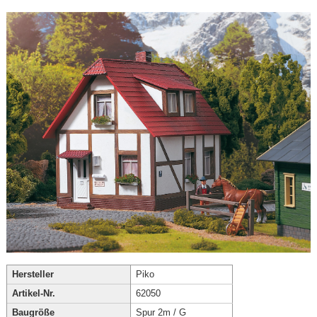
Hersteller
Piko
Artikel-Nr.
62050
Baugröße
Spur 2m / G