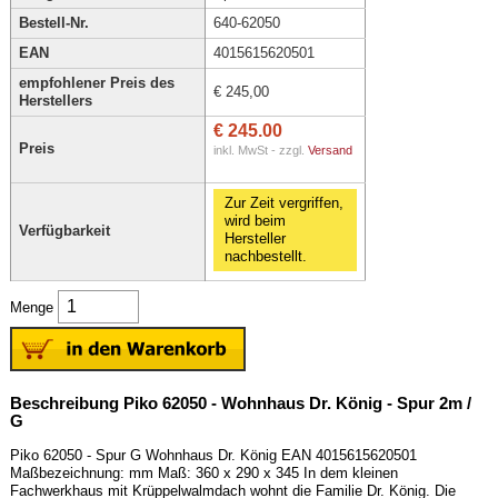
Bestell-Nr.
640-62050
EAN
4015615620501
empfohlener Preis des
€ 245,00
Herstellers
€ 245.00
Preis
inkl. MwSt - zzgl.
Versand
Zur Zeit vergriffen,
wird beim
Verfügbarkeit
Hersteller
nachbestellt.
Menge
Beschreibung Piko 62050 - Wohnhaus Dr. König - Spur 2m /
G
Piko 62050 - Spur G Wohnhaus Dr. König EAN 4015615620501
Maßbezeichnung: mm Maß: 360 x 290 x 345 In dem kleinen
Fachwerkhaus mit Krüppelwalmdach wohnt die Familie Dr. König. Die