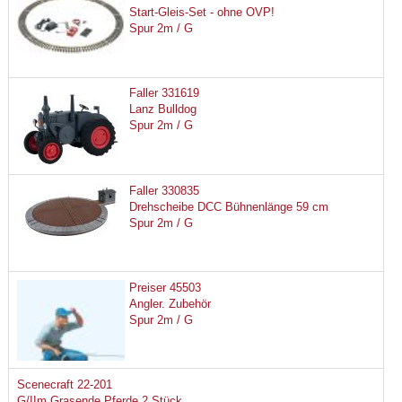
Start-Gleis-Set - ohne OVP!
Spur 2m / G
Faller 331619
Lanz Bulldog
Spur 2m / G
Faller 330835
Drehscheibe DCC Bühnenlänge 59 cm
Spur 2m / G
Preiser 45503
Angler. Zubehör
Spur 2m / G
Scenecraft 22-201
G/IIm Grasende Pferde 2 Stück