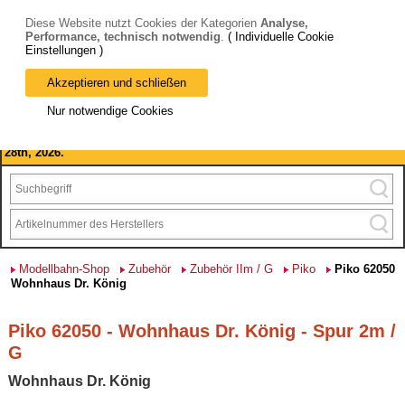
Diese Website nutzt Cookies der Kategorien
Analyse,
Performance, technisch notwendig
.
( Individuelle Cookie
Einstellungen )
Akzeptieren und schließen
Bitte beachten Sie: wir machen Betriebsferien, vom 03. bis 28.
Nur notwendige Cookies
August 2026 haben wir geschlossen.
Please note: we are closed for company holidays from August 3rd to
28th, 2026.
Modellbahn-Shop
Zubehör
Zubehör IIm / G
Piko
Piko 62050
Wohnhaus Dr. König
Piko 62050 - Wohnhaus Dr. König - Spur 2m /
G
Wohnhaus Dr. König