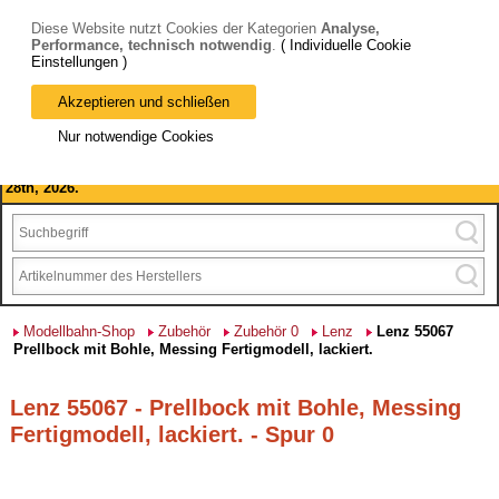
Diese Website nutzt Cookies der Kategorien
Analyse,
Performance, technisch notwendig
.
( Individuelle Cookie
Einstellungen )
Akzeptieren und schließen
Bitte beachten Sie: wir machen Betriebsferien, vom 03. bis 28.
Nur notwendige Cookies
August 2026 haben wir geschlossen.
Please note: we are closed for company holidays from August 3rd to
28th, 2026.
Modellbahn-Shop
Zubehör
Zubehör 0
Lenz
Lenz 55067
Prellbock mit Bohle, Messing Fertigmodell, lackiert.
Lenz 55067 - Prellbock mit Bohle, Messing
Fertigmodell, lackiert. - Spur 0