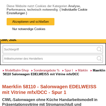
Diese Website nutzt Cookies der Kategorien
Analyse,
Performance, technisch notwendig
.
( Individuelle Cookie
Einstellungen )
Akzeptieren und schließen
Bitte beachten Sie: wir machen Betriebsferien, vom 03. bis 28.
Nur notwendige Cookies
August 2026 haben wir geschlossen.
Please note: we are closed for company holidays from August 3rd to
28th, 2026.
Modellbahn-Shop
Sonderangebote %
Spur I
Märklin
Maerklin
58110 Salonwagen EDELWEISS mit Vitrine mfx/DCC
Maerklin 58110 - Salonwagen EDELWEISS
mit Vitrine mfx/DCC - Spur 1
CIWL-Salonwagen ohne Küche Handarbeitsmodell in
Präsentationsvitrine mit Stromanschluß und