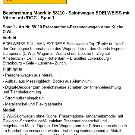
Beschreibung Maerklin 58110 - Salonwagen EDELWEISS mit
Vitrine mfx/DCC - Spur 1
Spur 1 - Art.Nr. 58110 Präsentations-Personenwagen ohne Küche
CIWL
Vorbild
EDELWEISS PULLMAN EXPRESS Salonwagen Typ "Étoile du Nord"
der Compagnie Internationale des Wagons-Lits et des Grands Express
Européens (CIWL). Wagen im Zustand der Epoche II. Zuglauf
Amsterdam - Den Haag - Rotterdam – Bruxelles Luxembourg -
Strasbourg – Bâle - Lucerne– Zürich.
Highlights
- Personenwagen aus Metall.
- Aufbau aus Messingblech, Boden aus Aluminium.
- Digital-Decoder zum bereichsweise schalten der Innenbeleuchtung
und Tischbeleuchtung.
- Strompuffer eingebaut.
- Metallsockel und Plexiglashaube.
Modell
CIWL-Salonwagen ohne Küche. Präsentations-Handarbeitsmodell mit
Plexiglas-Schutzhaube/Aluminium Präsentationssockel und
eingebauten Metall-Figuren. Der Wagen kann zur Präsentation als auch
im Fahrbetrieb verwendet werden. Fahrzeug weitestgehend in Metall