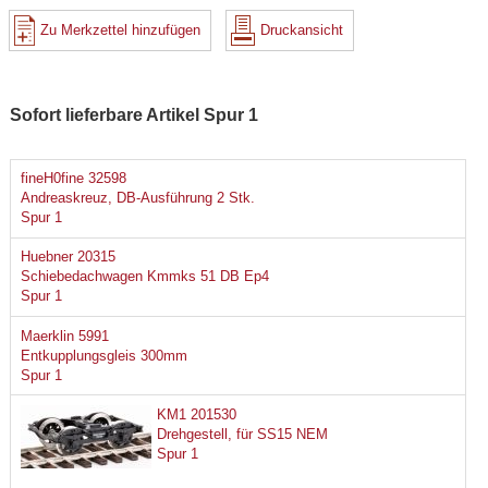
Zu Merkzettel hinzufügen
Druckansicht
Sofort lieferbare Artikel Spur 1
fineH0fine 32598
Andreaskreuz, DB-Ausführung 2 Stk.
Spur 1
Huebner 20315
Schiebedachwagen Kmmks 51 DB Ep4
Spur 1
Maerklin 5991
Entkupplungsgleis 300mm
Spur 1
KM1 201530
Drehgestell, für SS15 NEM
Spur 1