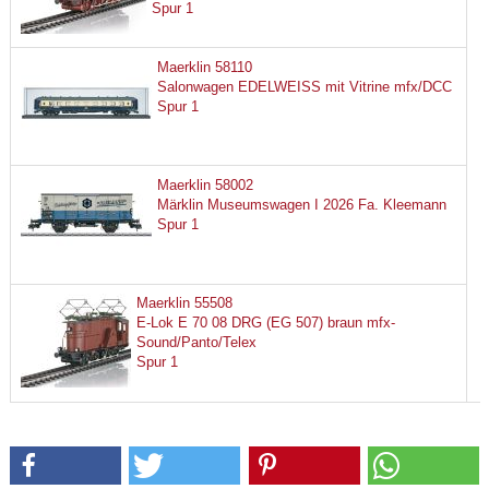
Spur 1
Maerklin 58110
Salonwagen EDELWEISS mit Vitrine mfx/DCC
Spur 1
Maerklin 58002
Märklin Museumswagen I 2026 Fa. Kleemann
Spur 1
Maerklin 55508
E-Lok E 70 08 DRG (EG 507) braun mfx-
Sound/Panto/Telex
Spur 1