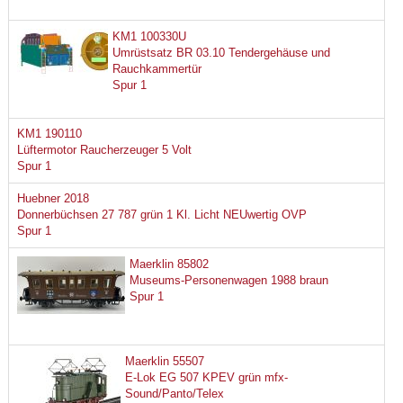
KM1 100330U
Umrüstsatz BR 03.10 Tendergehäuse und
Rauchkammertür
Spur 1
KM1 190110
Lüftermotor Raucherzeuger 5 Volt
Spur 1
Huebner 2018
Donnerbüchsen 27 787 grün 1 Kl. Licht NEUwertig OVP
Spur 1
Maerklin 85802
Museums-Personenwagen 1988 braun
Spur 1
Maerklin 55507
E-Lok EG 507 KPEV grün mfx-
Sound/Panto/Telex