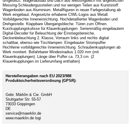
umgesetzt. Wagenaufbau und Dach aus Messingblech mit angesetzten
Messing-Schleudergussteilen und nur wenigen Teilen aus Kunststoff.
Wagenboden aus Aluminium. Metallfiguren in neuer Farbgestaltung ab
Werk eingebaut. Angesetzte erhabene CIWL-Logos aus Metall.
Vorbildgerechte Inneneinrichtung. Hochdetaillierter Wagenboden und
Drehgestelle. Klappbare Übergangsbleche. Türen zum Öffnen.
Kurzkupplungskulisse für Klauenkupplungen. Serienmäßig eingebautem
Digital-Decoder für Beleuchtung der Einstiegsbereiche,
Deckenbeleuchtung 2. Klasse, Vorraum links und rechts digital
schaltbar, ebenso wie Tischlampen. Eingebauter Strompuffer.
Hochfeine vorbildgerechte Inneneinrichtung. Schraubenkupplungen ab
Werk montiert. Befahrbarer Mindestradius 1.020 mm (mit
Klauenkupplungen). Länge über Puffer ca. 73,3 cm. (2
Klauenkupplungen im Lieferumfang enthalten)
Herstellerangaben nach EU 2023/988
Produktsicherheitsverordnung (GPSR):
Gebr. Märklin & Cie. GmbH
Stuttgarter Str. 55-57
73033 Göppingen
DE
service@maerklin.de
www.maerklin.de logi