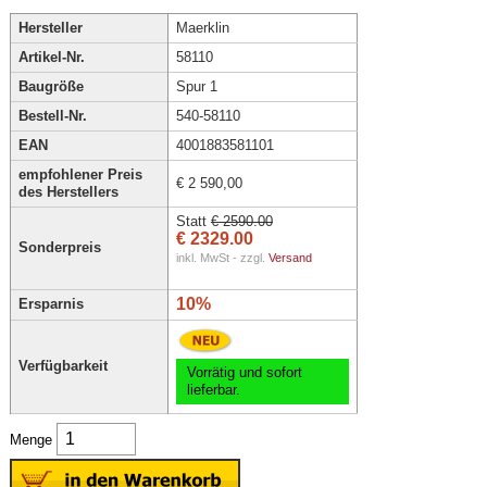
Hersteller
Maerklin
Artikel-Nr.
58110
Baugröße
Spur 1
Bestell-Nr.
540-58110
EAN
4001883581101
empfohlener Preis
€ 2 590,00
des Herstellers
Statt
€ 2590.00
€ 2329.00
Sonderpreis
inkl. MwSt - zzgl.
Versand
10%
Ersparnis
Verfügbarkeit
Vorrätig und sofort
lieferbar.
Menge