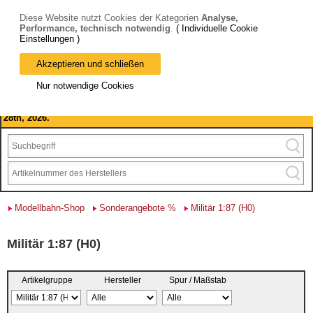
Diese Website nutzt Cookies der Kategorien
Analyse,
Performance, technisch notwendig
.
( Individuelle Cookie
Einstellungen )
Akzeptieren und schließen
Bitte beachten Sie: wir machen Betriebsferien, vom 03. bis 28.
Nur notwendige Cookies
August 2026 haben wir geschlossen.
Please note: we are closed for company holidays from August 3rd to
28th, 2026.
Modellbahn-Shop
Sonderangebote %
Militär 1:87 (H0)
Militär 1:87 (H0)
Artikelgruppe
Hersteller
Spur / Maßstab