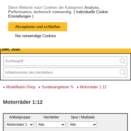
Diese Website nutzt Cookies der Kategorien
Analyse,
Performance, technisch notwendig
.
( Individuelle Cookie
Einstellungen )
Akzeptieren und schließen
Bitte beachten Sie: wir machen Betriebsferien, vom 03. bis 28.
Nur notwendige Cookies
August 2026 haben wir geschlossen.
Please note: we are closed for company holidays from August 3rd to
28th, 2026.
Modellbahn-Shop
Sonderangebote %
Motorräder 1:12
Motorräder 1:12
Artikelgruppe
Hersteller
Spur / Maßstab