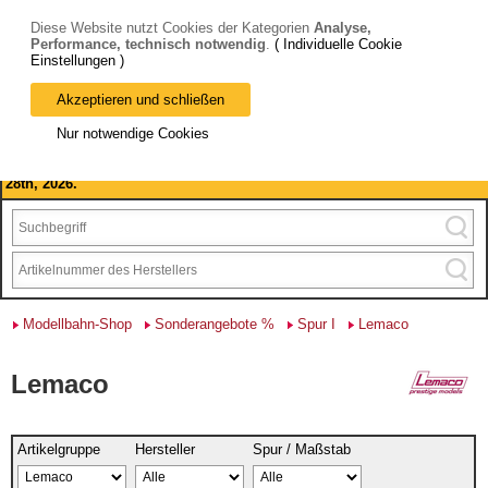
Diese Website nutzt Cookies der Kategorien
Analyse,
Performance, technisch notwendig
.
( Individuelle Cookie
Einstellungen )
Akzeptieren und schließen
Bitte beachten Sie: wir machen Betriebsferien, vom 03. bis 28.
Nur notwendige Cookies
August 2026 haben wir geschlossen.
Please note: we are closed for company holidays from August 3rd to
28th, 2026.
Modellbahn-Shop
Sonderangebote %
Spur I
Lemaco
Lemaco
Artikelgruppe
Hersteller
Spur / Maßstab