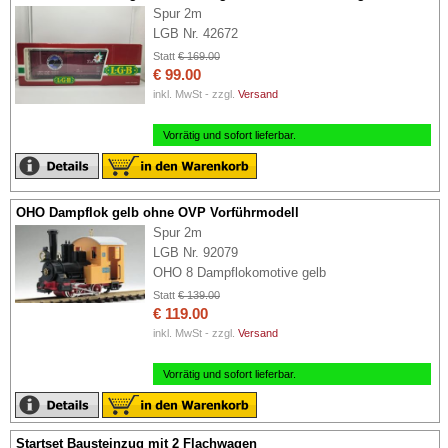
Spur 2m
LGB Nr. 42672
Statt
€ 169.00
€ 99.00
inkl. MwSt - zzgl.
Versand
Vorrätig und sofort lieferbar.
OHO Dampflok gelb ohne OVP Vorführmodell
Spur 2m
LGB Nr. 92079
OHO 8 Dampflokomotive gelb
Statt
€ 139.00
€ 119.00
inkl. MwSt - zzgl.
Versand
Vorrätig und sofort lieferbar.
Startset Bausteinzug mit 2 Flachwagen