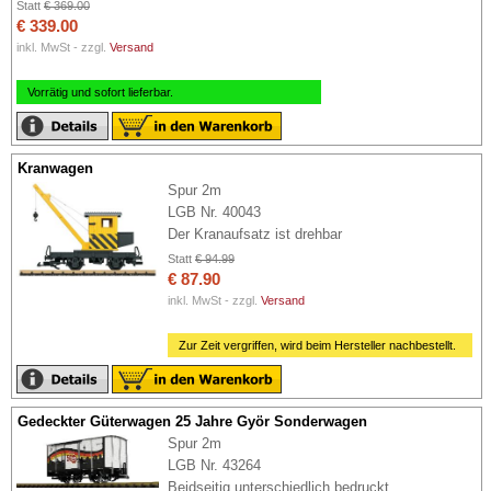
Statt
€ 369.00
€ 339.00
inkl. MwSt - zzgl.
Versand
Vorrätig und sofort lieferbar.
Kranwagen
Spur 2m
LGB Nr. 40043
Der Kranaufsatz ist drehbar
Statt
€ 94.99
€ 87.90
inkl. MwSt - zzgl.
Versand
Zur Zeit vergriffen, wird beim Hersteller nachbestellt.
Gedeckter Güterwagen 25 Jahre Györ Sonderwagen
Spur 2m
LGB Nr. 43264
Beidseitig unterschiedlich bedruckt,