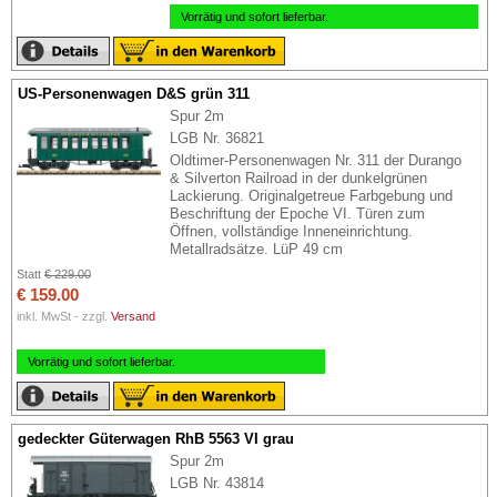
Vorrätig und sofort lieferbar.
US-Personenwagen D&S grün 311
Spur 2m
LGB Nr. 36821
Oldtimer-Personenwagen Nr. 311 der Durango
& Silverton Railroad in der dunkelgrünen
Lackierung. Originalgetreue Farbgebung und
Beschriftung der Epoche VI. Türen zum
Öffnen, vollständige Inneneinrichtung.
Metallradsätze. LüP 49 cm
Statt
€ 229.00
€ 159.00
inkl. MwSt - zzgl.
Versand
Vorrätig und sofort lieferbar.
gedeckter Güterwagen RhB 5563 VI grau
Spur 2m
LGB Nr. 43814