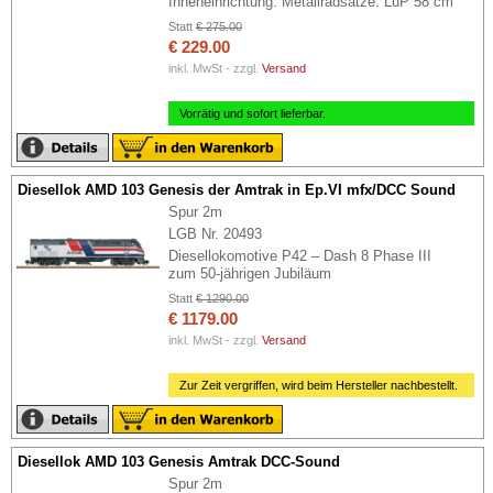
Inneneinrichtung. Metallradsätze. LüP 58 cm
Statt
€ 275.00
€ 229.00
inkl. MwSt - zzgl.
Versand
Vorrätig und sofort lieferbar.
Diesellok AMD 103 Genesis der Amtrak in Ep.VI mfx/DCC Sound
Spur 2m
LGB Nr. 20493
Diesellokomotive P42 – Dash 8 Phase III
zum 50-jährigen Jubiläum
Statt
€ 1290.00
€ 1179.00
inkl. MwSt - zzgl.
Versand
Zur Zeit vergriffen, wird beim Hersteller nachbestellt.
Diesellok AMD 103 Genesis Amtrak DCC-Sound
Spur 2m