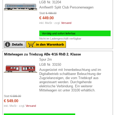
LGB Nr. 31204
Amfleet® Split Club Personenwagen
Statt
€ 499.00
€ 449.00
inkl. MwSt - zzgl.
Versand
Vorrätig und sofort lieferbar.
Nicht im Ladengeschäft verfügbar
Mittelwagen zu Triebzug ABe 4/16 RhB 2. Klasse
Spur 2m
LGB Nr. 33150
Ausgerüstet mit Innenbeleuchtung und im
Digitalbetrieb schaltbarer Beleuchtung der
Zugzielanzeigen, die vom Triebkopf aus
angesteuert werden. Durchgehende
elektrische Verbindung. Ein weiterer
Mittelwagen ist unter 33100 erhältlich.
Statt
€ 599.00
€ 549.00
inkl. MwSt - zzgl.
Versand