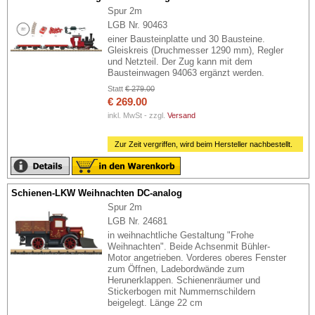
Spur 2m
LGB Nr. 90463
einer Bausteinplatte und 30 Bausteine.
Gleiskreis (Druchmesser 1290 mm), Regler
und Netzteil. Der Zug kann mit dem
Bausteinwagen 94063 ergänzt werden.
Statt
€ 279.00
€ 269.00
inkl. MwSt - zzgl.
Versand
Zur Zeit vergriffen, wird beim Hersteller nachbestellt.
Schienen-LKW Weihnachten DC-analog
Spur 2m
LGB Nr. 24681
in weihnachtliche Gestaltung "Frohe
Weihnachten". Beide Achsenmit Bühler-
Motor angetrieben. Vorderes oberes Fenster
zum Öffnen, Ladebordwände zum
Herunerklappen. Schienenräumer und
Stickerbogen mit Nummernschildern
beigelegt. Länge 22 cm