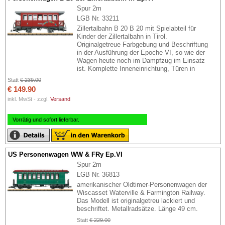
Spur 2m
LGB Nr. 33211
Zillertalbahn B 20 B 20 mit Spielabteil für
Kinder der Zillertalbahn in Tirol.
Originalgetreue Farbgebung und Beschriftung
in der Ausführung der Epoche VI, so wie der
Wagen heute noch im Dampfzug im Einsatz
ist. Komplette Inneneinrichtung, Türen in
Statt
€ 239.00
€ 149.90
inkl. MwSt - zzgl.
Versand
Vorrätig und sofort lieferbar.
US Personenwagen WW & FRy Ep.VI
Spur 2m
LGB Nr. 36813
amerikanischer Oldtimer-Personenwagen der
Wiscasset Waterville & Farmington Railway.
Das Modell ist originalgetreu lackiert und
beschriftet. Metallradsätze. Länge 49 cm.
Statt
€ 229.00