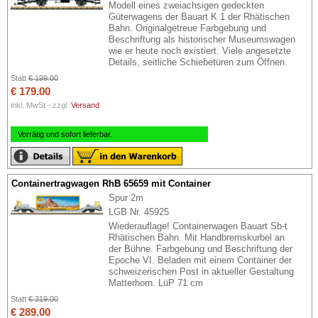
Modell eines zweiachsigen gedeckten
Güterwagens der Bauart K 1 der Rhätischen
Bahn. Originalgetreue Farbgebung und
Beschriftung als historischer Museumswagen
wie er heute noch existiert. Viele angesetzte
Details, seitliche Schiebetüren zum Öffnen.
Statt
€ 199.00
€ 179.00
inkl. MwSt - zzgl.
Versand
Vorrätig und sofort lieferbar.
Containertragwagen RhB 65659 mit Container
Spur 2m
LGB Nr. 45925
Wiederauflage! Containerwagen Bauart Sb-t
Rhätischen Bahn. Mit Handbremskurbel an
der Bühne. Farbgebung und Beschriftung der
Epoche VI. Beladen mit einem Container der
schweizerischen Post in aktueller Gestaltung
Matterhorn. LüP 71 cm
Statt
€ 319.00
€ 289.00