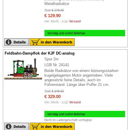
Metallradsätze
Statt
€ 179.00
€ 129.90
inkl. MwSt - zzgl.
Versand
Vorrätig und sofort lieferbar.
Feldbahn-Dampflok der KJF DC-analog
Spur 2m
LGB Nr. 24141
Beide Radsätze von einem leistungsstarken
kugelgelagerten Motor angetrieben. Viele
angesetzte feine Details, auch im
Führerstand. Länge über Puffer 21 cm.
Statt
€ 349.00
€ 329.00
inkl. MwSt - zzgl.
Versand
Vorrätig und sofort lieferbar.
Nicht im Ladengeschäft verfügbar