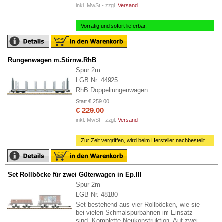
inkl. MwSt - zzgl.
Versand
Vorrätig und sofort lieferbar.
Rungenwagen m.Stirnw.RhB
Spur 2m
LGB Nr. 44925
RhB Doppelrungenwagen
Statt
€ 259.00
€ 229.00
inkl. MwSt - zzgl.
Versand
Zur Zeit vergriffen, wird beim Hersteller nachbestellt.
Set Rollböcke für zwei Güterwagen in Ep.III
Spur 2m
LGB Nr. 48180
Set bestehend aus vier Rollböcken, wie sie
bei vielen Schmalspurbahnen im Einsatz
sind. Komplette Neukonstruktion. Auf zwei