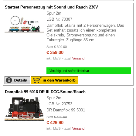
Startset Personenzug mit Sound und Rauch 230V
Spur 2m
LGB Nr. 70307
Dampflok Stainz mit 2 Personenwagen. Das
Set enthält zusätzlich einen kompletten
Gleiskreis, Stromversorgung und einen
Fahrregler. Zuglänge 85 cm.
Statt
€ 399.00
€ 359.00
inkl. MwSt - zzgl.
Versand
Vorrätig und sofort lieferbar.
Dampflok 99 5016 DR III DCC-Sound/Rauch
Spur 2m
LGB Nr. 20753
DR Dampflok 99 5001
Statt
€ 469.00
€ 429.90
inkl. MwSt - zzgl.
Versand