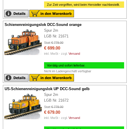
Zur Zeit vergriffen, wird beim Hersteller nachbestellt.
Schienenreinigungslok DCC-Sound orange
Spur 2m
LGB Nr. 21671
Statt
€ 779.00
€ 699.00
inkl. MwSt - zzgl.
Versand
Vorrätig und sofort lieferbar.
Nicht im Ladengeschäft verfügbar
US-Schienenreinigungslok UP DCC-Sound gelb
Spur 2m
LGB Nr. 21672
Statt
€ 779.00
€ 679.00
inkl. MwSt - zzgl.
Versand