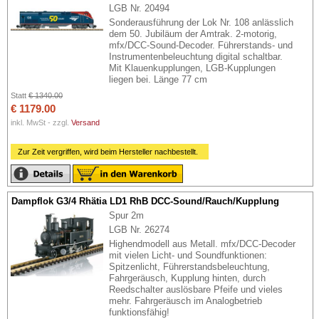
LGB Nr. 20494
Sonderausführung der Lok Nr. 108 anlässlich
dem 50. Jubiläum der Amtrak. 2-motorig,
mfx/DCC-Sound-Decoder. Führerstands- und
Instrumentenbeleuchtung digital schaltbar.
Mit Klauenkupplungen, LGB-Kupplungen
liegen bei. Länge 77 cm
Statt
€ 1340.00
€ 1179.00
inkl. MwSt - zzgl.
Versand
Zur Zeit vergriffen, wird beim Hersteller nachbestellt.
Dampflok G3/4 Rhätia LD1 RhB DCC-Sound/Rauch/Kupplung
Spur 2m
LGB Nr. 26274
Highendmodell aus Metall. mfx/DCC-Decoder
mit vielen Licht- und Soundfunktionen:
Spitzenlicht, Führerstandsbeleuchtung,
Fahrgeräusch, Kupplung hinten, durch
Reedschalter auslösbare Pfeife und vieles
mehr. Fahrgeräusch im Analogbetrieb
funktionsfähig!