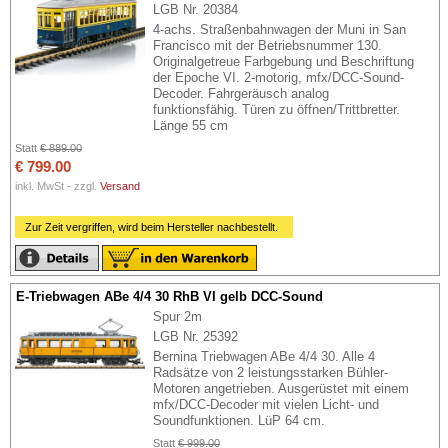
LGB Nr. 20384
4-achs. Straßenbahnwagen der Muni in San
Francisco mit der Betriebsnummer 130.
Originalgetreue Farbgebung und Beschriftung
der Epoche VI. 2-motorig, mfx/DCC-Sound-
Decoder. Fahrgeräusch analog
funktionsfähig. Türen zu öffnen/Trittbretter.
Länge 55 cm
Statt
€ 889.00
€ 799.00
inkl. MwSt - zzgl.
Versand
Zur Zeit vergriffen, wird beim Hersteller nachbestellt.
E-Triebwagen ABe 4/4 30 RhB VI gelb DCC-Sound
Spur 2m
LGB Nr. 25392
Bernina Triebwagen ABe 4/4 30. Alle 4
Radsätze von 2 leistungsstarken Bühler-
Motoren angetrieben. Ausgerüstet mit einem
mfx/DCC-Decoder mit vielen Licht- und
Soundfunktionen. LüP 64 cm.
Statt
€ 999.00