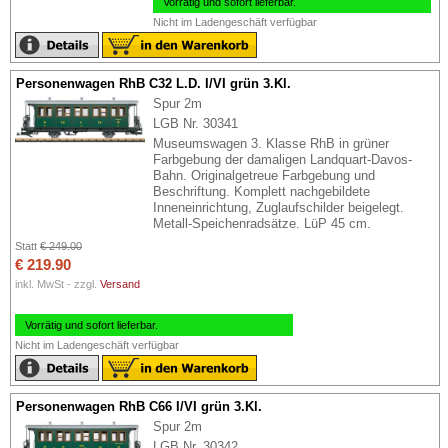
Vorrätig und sofort lieferbar.
Nicht im Ladengeschäft verfügbar
Personenwagen RhB C32 L.D. I/VI grün 3.Kl.
Spur 2m
LGB Nr. 30341
Museumswagen 3. Klasse RhB in grüner
Farbgebung der damaligen Landquart-Davos-
Bahn. Originalgetreue Farbgebung und
Beschriftung. Komplett nachgebildete
Inneneinrichtung, Zuglaufschilder beigelegt.
Metall-Speichenradsätze. LüP 45 cm.
Statt
€ 249.00
€ 219.90
inkl. MwSt - zzgl.
Versand
Vorrätig und sofort lieferbar.
Nicht im Ladengeschäft verfügbar
Personenwagen RhB C66 I/VI grün 3.Kl.
Spur 2m
LGB Nr. 30342