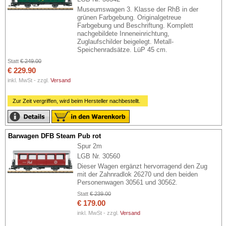
Museumswagen 3. Klasse der RhB in der
grünen Farbgebung. Originalgetreue
Farbgebung und Beschriftung. Komplett
nachgebildete Inneneinrichtung,
Zuglaufschilder beigelegt. Metall-
Speichenradsätze. LüP 45 cm.
Statt
€ 249.00
€ 229.90
inkl. MwSt - zzgl.
Versand
Zur Zeit vergriffen, wird beim Hersteller nachbestellt.
Barwagen DFB Steam Pub rot
Spur 2m
LGB Nr. 30560
Dieser Wagen ergänzt hervorragend den Zug
mit der Zahnradlok 26270 und den beiden
Personenwagen 30561 und 30562.
Statt
€ 239.00
€ 179.00
inkl. MwSt - zzgl.
Versand