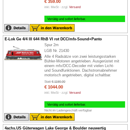
€ 359.00
inkl. MwSt - zzgl.
Versand
Vorrätig und sofort lieferbar.
E-Lok Ge 4/4 III 644 RhB VI rot DCC/mfx-Sound+Panto
Spur 2m
LGB Nr. 21430
Alle 4 Radsätze von zwei leistungsstarken
Bühler-Motoren angetrieben. Ausgerüstet mit
einem mfx/DCC-Decoder mit vielen Licht-
und Soundfunktionen. Dachstromabnehmer
motorisch angetrieben, digital schaltbar.
Statt
€ 1190.00
€ 1044.00
inkl. MwSt - zzgl.
Versand
Vorrätig und sofort lieferbar.
Nicht im Ladengeschäft verfügbar
4achs.US Güterwagen Lake George & Boulder neuwertig