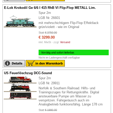
E-Lok Krokodil Ge 6/6 I 415 RhB VI Flip-Flop METALL Lim.
Spur 2m
LGB Nr. 26601
mit mehrschichtigem Flip-Flop Effektlack
grün/violett - wie im Original
Statt
€ 3750.00
€ 3299.00
inkl. MwSt - zzgl.
Versand
Vorrätig und sofort lieferbar.
Nicht im Ladengeschäft verfügbar
US Feuerlöschzug DCC-Sound
Spur 2m
LGB Nr. 29911
Norfolk & Southern Railroad. Hilfs- und
Trainingszuges für Rettungskräfte. Digital
ansteuerbare Pumpe um Wasser zu
verspritzen. Fahrgeräusch auch im
Analogbetrieb funktionsfähig. Länge 178 cm
Statt
€ 1990.00