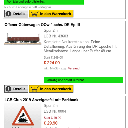
Vorrätig und sofort lieferbar.
Nicht im Ladengeschäft verfügbar
Offener Güterwagen OOw 4-achs. DR Ep.III
Spur 2m
LGB Nr. 43603
Komplette Neukonstruktion. Feine
Detaillierung. Ausführung der DR Epoche III.
Metallradsätze. Länge über Puffer 48 cm.
Statt
€ 249.00
€ 224.00
inkl. MwSt - zzgl.
Versand
Vorrätig und sofort lieferbar.
LGB Club 2019 Anzeigetafel mit Parkbank
Spur 2m
LGB Nr. 0004
Statt
€ 49.00
€ 29.90