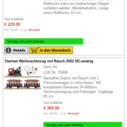
Rollböcke kann ein zweiachsiger Wagen
verladen werden. Metallradsätze. Länge
eines Rollbocks 10 cm.
Statt
€ 269.00
€ 229.00
inkl. MwSt - zzgl.
Versand
Vorrätig und sofort lieferbar.
Startset Weihnachtszug mit Rauch 2022 DC-analog
Spur 2m
LGB Nr. 70308
Dampflok Stainz mit Rauch und 2
Personenwagen in rot/schwarz. Mit
kompletten Gleiskreis R=600mm,
Stromversorgung und Fahrregler. Zuglänge
85 cm.
Statt
€ 399.00
€ 369.00
inkl. MwSt - zzgl.
Versand
Vorrätig und sofort lieferbar.