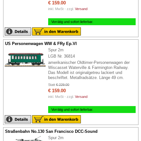
€ 159.00
inkl. MwSt - zzgl.
Versand
Vorrätig und sofort lieferbar.
US Personenwagen WW & FRy Ep.VI
Spur 2m
LGB Nr. 36814
amerikanischer Oldtimer-Personenwagen der
Wiscasset Waterville & Farmington Railway.
Das Modell ist originalgetreu lackiert und
beschriftet. Metallradsätze. Länge 49 cm.
Statt
€ 229.00
€ 159.00
inkl. MwSt - zzgl.
Versand
Vorrätig und sofort lieferbar.
Straßenbahn No.130 San Francisco DCC-Sound
Spur 2m