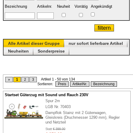
Bezeichnung
Artikelnr.
Neuheit
Vorrätig
Angekündigt
Alle Artikel dieser Gruppe
nur sofort lieferbare Artikel
Neuheiten
Sonderpreise
Artikel 1 - 50 von 134
»
1
2
3
Sortieren:
Preis
ArtikelNr.
Bezeichnung
Startset Güterzug mit Sound und Rauch 230V
Spur 2m
LGB Nr. 70403
Dampflok Stainz mit 2 Güterwagen,
Gleiskreis (Druchmesser 1290 mm), Regler
und Netzteil
Statt
€ 399.00