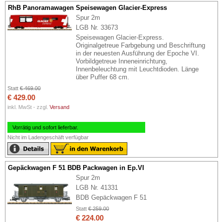
RhB Panoramawagen Speisewagen Glacier-Express
Spur 2m
LGB Nr. 33673
Speisewagen Glacier-Express.
Originalgetreue Farbgebung und Beschriftung
in der neuesten Ausführung der Epoche VI.
Vorbildgetreue Inneneinrichtung,
Innenbeleuchtung mit Leuchtdioden. Länge
über Puffer 68 cm.
Statt
€ 469.00
€ 429.00
inkl. MwSt - zzgl.
Versand
Vorrätig und sofort lieferbar.
Nicht im Ladengeschäft verfügbar
Gepäckwagen F 51 BDB Packwagen in Ep.VI
Spur 2m
LGB Nr. 41331
BDB Gepäckwagen F 51
Statt
€ 259.00
€ 224.00