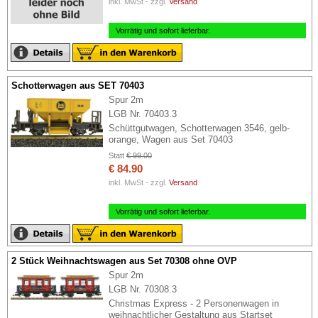
inkl. MwSt - zzgl.
Versand
Vorrätig und sofort lieferbar.
Schotterwagen aus SET 70403
Spur 2m
LGB Nr. 70403.3
Schüttgutwagen, Schotterwagen 3546, gelb-
orange, Wagen aus Set 70403
Statt
€ 99.00
€ 84.90
inkl. MwSt - zzgl.
Versand
Vorrätig und sofort lieferbar.
2 Stück Weihnachtswagen aus Set 70308 ohne OVP
Spur 2m
LGB Nr. 70308.3
Christmas Express - 2 Personenwagen in
weihnachtlicher Gestaltung aus Startset