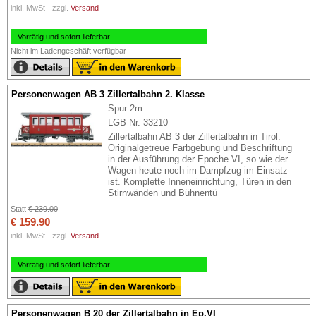
inkl. MwSt - zzgl.
Versand
Vorrätig und sofort lieferbar.
Nicht im Ladengeschäft verfügbar
Personenwagen AB 3 Zillertalbahn 2. Klasse
Spur 2m
LGB Nr. 33210
Zillertalbahn AB 3 der Zillertalbahn in Tirol.
Originalgetreue Farbgebung und Beschriftung
in der Ausführung der Epoche VI, so wie der
Wagen heute noch im Dampfzug im Einsatz
ist. Komplette Inneneinrichtung, Türen in den
Stirnwänden und Bühnentü
Statt
€ 239.00
€ 159.90
inkl. MwSt - zzgl.
Versand
Vorrätig und sofort lieferbar.
Personenwagen B 20 der Zillertalbahn in Ep.VI