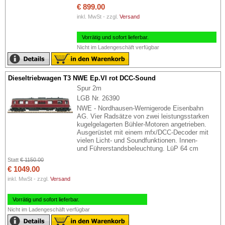
€ 899.00
inkl. MwSt - zzgl.
Versand
Vorrätig und sofort lieferbar.
Nicht im Ladengeschäft verfügbar
Dieseltriebwagen T3 NWE Ep.VI rot DCC-Sound
Spur 2m
LGB Nr. 26390
NWE - Nordhausen-Wernigerode Eisenbahn
AG. Vier Radsätze von zwei leistungsstarken
kugelgelagerten Bühler-Motoren angetrieben.
Ausgerüstet mit einem mfx/DCC-Decoder mit
vielen Licht- und Soundfunktionen. Innen-
und Führerstandsbeleuchtung. LüP 64 cm
Statt
€ 1150.00
€ 1049.00
inkl. MwSt - zzgl.
Versand
Vorrätig und sofort lieferbar.
Nicht im Ladengeschäft verfügbar