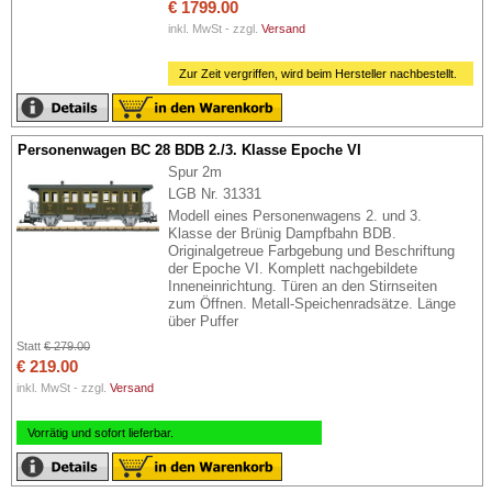
€ 1799.00
inkl. MwSt - zzgl.
Versand
Zur Zeit vergriffen, wird beim Hersteller nachbestellt.
Personenwagen BC 28 BDB 2./3. Klasse Epoche VI
Spur 2m
LGB Nr. 31331
Modell eines Personenwagens 2. und 3.
Klasse der Brünig Dampfbahn BDB.
Originalgetreue Farbgebung und Beschriftung
der Epoche VI. Komplett nachgebildete
Inneneinrichtung. Türen an den Stirnseiten
zum Öffnen. Metall-Speichenradsätze. Länge
über Puffer
Statt
€ 279.00
€ 219.00
inkl. MwSt - zzgl.
Versand
Vorrätig und sofort lieferbar.