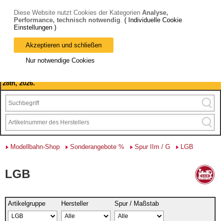
Diese Website nutzt Cookies der Kategorien
Analyse,
Performance, technisch notwendig
.
( Individuelle Cookie
Einstellungen )
Akzeptieren und schließen
Bitte beachten Sie: wir machen Betriebsferien, vom 03. bis 28.
Nur notwendige Cookies
August 2026 haben wir geschlossen.
Please note: we are closed for company holidays from August 3rd to
28th, 2026.
Modellbahn-Shop
Sonderangebote %
Spur IIm / G
LGB
LGB
Artikelgruppe
Hersteller
Spur / Maßstab