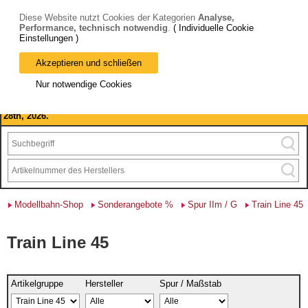
Diese Website nutzt Cookies der Kategorien
Analyse,
Performance, technisch notwendig
.
( Individuelle Cookie
Einstellungen )
Akzeptieren und schließen
Bitte beachten Sie: wir machen Betriebsferien, vom 03. bis 28.
Nur notwendige Cookies
August 2026 haben wir geschlossen.
Please note: we are closed for company holidays from August 3rd to
28th, 2026.
Modellbahn-Shop
Sonderangebote %
Spur IIm / G
Train Line 45
Train Line 45
Artikelgruppe
Hersteller
Spur / Maßstab