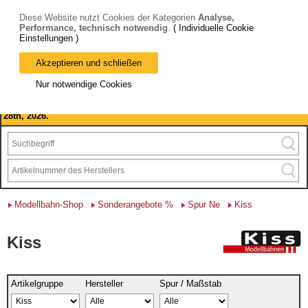
Diese Website nutzt Cookies der Kategorien
Analyse,
Performance, technisch notwendig
.
( Individuelle Cookie
Einstellungen )
Akzeptieren und schließen
Bitte beachten Sie: wir machen Betriebsferien, vom 03. bis 28.
Nur notwendige Cookies
August 2026 haben wir geschlossen.
Please note: we are closed for company holidays from August 3rd to
28th, 2026.
Modellbahn-Shop
Sonderangebote %
Spur Ne
Kiss
Kiss
Artikelgruppe
Hersteller
Spur / Maßstab