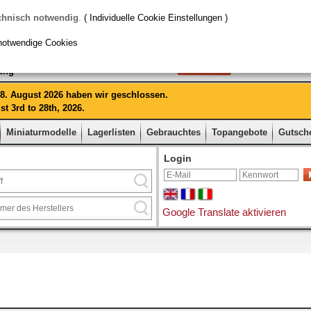
chnisch notwendig
.
( Individuelle Cookie Einstellungen )
notwendige Cookies
rung
 28. August 2026 haben wir geschlossen.
t 3rd to 28th, 2026.
Miniaturmodelle
Lagerlisten
Gebrauchtes
Topangebote
Gutsch
Login
Google Translate aktivieren