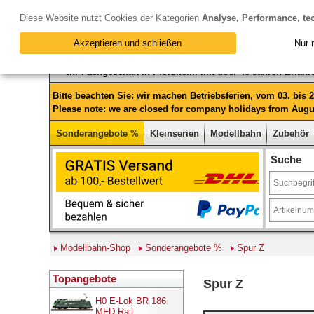
Diese Website nutzt Cookies der Kategorien
Analyse, Performance, te
Akzeptieren und schließen
Nur 
Ihr Fachgeschäft in Pforzheim mit über 40 Jahren Erfah
Bitte beachten Sie: wir machen Betriebsferien, vom 03. bis
Please note: we are closed for company holidays from Augus
Sonderangebote %
Kleinserien
Modellbahn
Zubehör
Suche
Modellbahn-Shop
Sonderangebote %
Spur Z
Topangebote
Spur Z
H0 E-Lok BR 186
MFD Rail