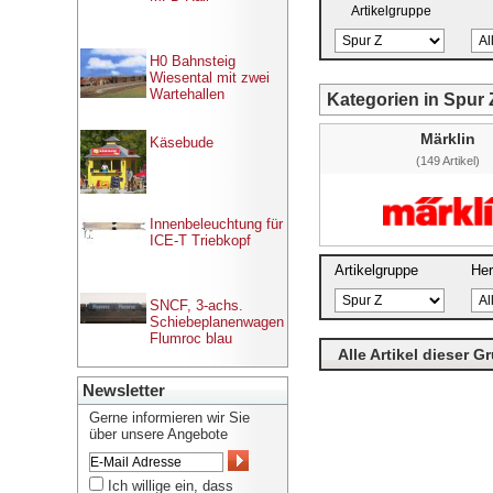
Artikelgruppe
H0 Bahnsteig
Wiesental mit zwei
Wartehallen
Kategorien in Spur 
Märklin
Käsebude
(149 Artikel)
Innenbeleuchtung für
ICE-T Triebkopf
Artikelgruppe
Her
SNCF, 3-achs.
Schiebeplanenwagen
Flumroc blau
Alle Artikel dieser G
Newsletter
Gerne informieren wir Sie
über unsere Angebote
Ich willige ein, dass