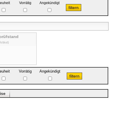
euheit
Vorrätig
Angekündigt
prüfstand
Artikel)
euheit
Vorrätig
Angekündigt
ise