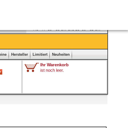
Ladengeschäft
|
Kontakt
|
Impressum
|
Startseite
eine
Hersteller
Limitiert
Neuheiten
Ihr Warenkorb
ist noch leer.