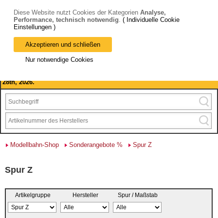
Diese Website nutzt Cookies der Kategorien
Analyse,
Performance, technisch notwendig
.
( Individuelle Cookie
Einstellungen )
Akzeptieren und schließen
Bitte beachten Sie: wir machen Betriebsferien, vom 03. bis 28.
Nur notwendige Cookies
August 2026 haben wir geschlossen.
Please note: we are closed for company holidays from August 3rd to
28th, 2026.
Modellbahn-Shop
Sonderangebote %
Spur Z
Spur Z
Artikelgruppe
Hersteller
Spur / Maßstab