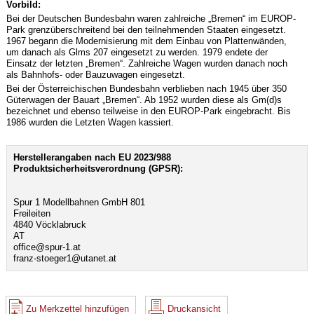
Vorbild:
Bei der Deutschen Bundesbahn waren zahlreiche „Bremen“ im EUROP-
Park grenzüberschreitend bei den teilnehmenden Staaten eingesetzt.
1967 begann die Modernisierung mit dem Einbau von Plattenwänden,
um danach als Glms 207 eingesetzt zu werden. 1979 endete der
Einsatz der letzten „Bremen“. Zahlreiche Wagen wurden danach noch
als Bahnhofs- oder Bauzuwagen eingesetzt.
Bei der Österreichischen Bundesbahn verblieben nach 1945 über 350
Güterwagen der Bauart „Bremen“. Ab 1952 wurden diese als Gm(d)s
bezeichnet und ebenso teilweise in den EUROP-Park eingebracht. Bis
1986 wurden die Letzten Wagen kassiert.
Herstellerangaben nach EU 2023/988
Produktsicherheitsverordnung (GPSR):
Spur 1 Modellbahnen GmbH 801
Freileiten
4840 Vöcklabruck
AT
office@spur-1.at
franz-stoeger1@utanet.at
Zu Merkzettel hinzufügen
Druckansicht