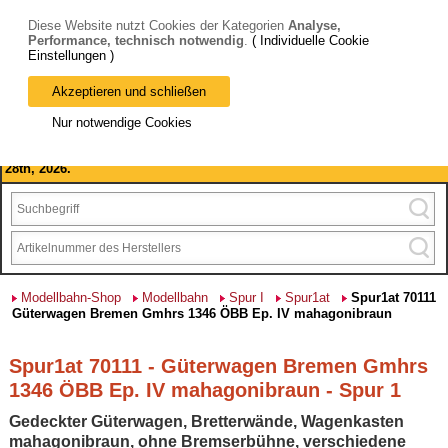
Diese Website nutzt Cookies der Kategorien
Analyse,
Performance, technisch notwendig
.
( Individuelle Cookie
Einstellungen )
Akzeptieren und schließen
Bitte beachten Sie: wir machen Betriebsferien, vom 03. bis 28.
Nur notwendige Cookies
August 2026 haben wir geschlossen.
Please note: we are closed for company holidays from August 3rd to
28th, 2026.
Modellbahn-Shop
Modellbahn
Spur I
Spur1at
Spur1at 70111
Güterwagen Bremen Gmhrs 1346 ÖBB Ep. IV mahagonibraun
Spur1at 70111 - Güterwagen Bremen Gmhrs
1346 ÖBB Ep. IV mahagonibraun - Spur 1
Gedeckter Güterwagen, Bretterwände, Wagenkasten
mahagonibraun, ohne Bremserbühne, verschiedene