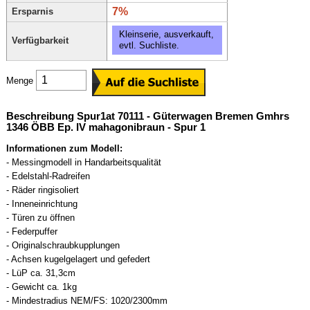
7%
Ersparnis
Kleinserie, ausverkauft,
Verfügbarkeit
evtl. Suchliste.
Menge
Beschreibung Spur1at 70111 - Güterwagen Bremen Gmhrs
1346 ÖBB Ep. IV mahagonibraun - Spur 1
Informationen zum Modell:
- Messingmodell in Handarbeitsqualität
- Edelstahl-Radreifen
- Räder ringisoliert
- Inneneinrichtung
- Türen zu öffnen
- Federpuffer
- Originalschraubkupplungen
- Achsen kugelgelagert und gefedert
- LüP ca. 31,3cm
- Gewicht ca. 1kg
- Mindestradius NEM/FS: 1020/2300mm