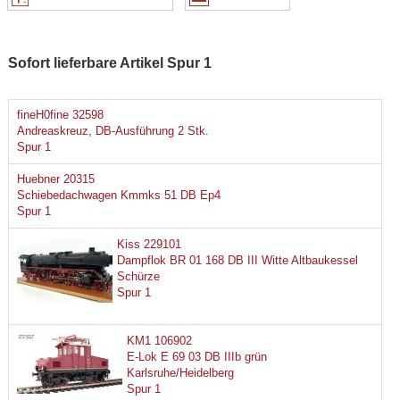
Sofort lieferbare Artikel Spur 1
fineH0fine 32598
Andreaskreuz, DB-Ausführung 2 Stk.
Spur 1
Huebner 20315
Schiebedachwagen Kmmks 51 DB Ep4
Spur 1
Kiss 229101
Dampflok BR 01 168 DB III Witte Altbaukessel
Schürze
Spur 1
KM1 106902
E-Lok E 69 03 DB IIIb grün
Karlsruhe/Heidelberg
Spur 1