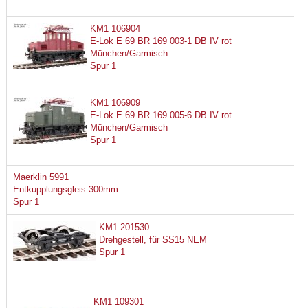
KM1 106904
E-Lok E 69 BR 169 003-1 DB IV rot
München/Garmisch
Spur 1
KM1 106909
E-Lok E 69 BR 169 005-6 DB IV rot
München/Garmisch
Spur 1
Maerklin 5991
Entkupplungsgleis 300mm
Spur 1
KM1 201530
Drehgestell, für SS15 NEM
Spur 1
KM1 109301