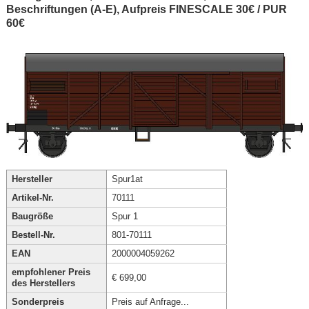
Beschriftungen (A-E), Aufpreis FINESCALE 30€ / PUR
60€
Hersteller
Spur1at
Artikel-Nr.
70111
Baugröße
Spur 1
Bestell-Nr.
801-70111
EAN
2000004059262
empfohlener Preis
€ 699,00
des Herstellers
Sonderpreis
Preis auf Anfrage...